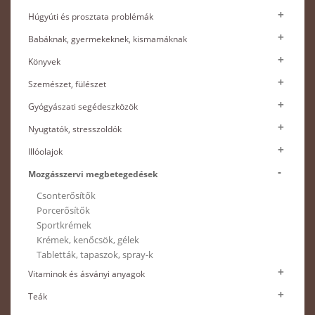
Húgyúti és prosztata problémák
Babáknak, gyermekeknek, kismamáknak
Könyvek
Szemészet, fülészet
Gyógyászati segédeszközök
Nyugtatók, stresszoldók
Illóolajok
Mozgásszervi megbetegedések
Csonterősítők
Porcerősítők
Sportkrémek
Krémek, kenőcsök, gélek
Tabletták, tapaszok, spray-k
Vitaminok és ásványi anyagok
Teák