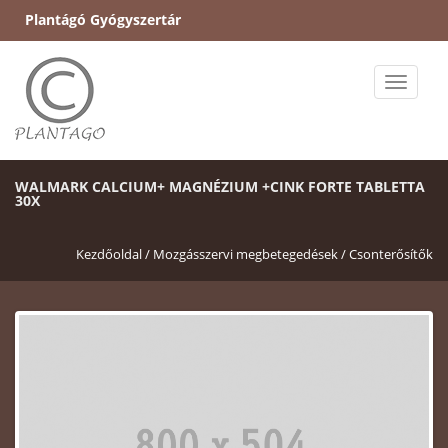
Plantágó Gyógyszertár
Toggle
naviga
WALMARK CALCIUM+ MAGNÉZIUM +CINK FORTE TABLETTA
30X
Kezdőoldal /
Mozgásszervi megbetegedések /
Csonterősítők