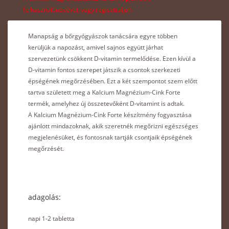
felhasználónevével, vagy regisztráljon.
Manapság a bőrgyógyászok tanácsára egyre többen
kerüljük a napozást, amivel sajnos együtt járhat
szervezetünk csökkent D-vitamin termelődése. Ezen kívül a
D-vitamin fontos szerepet játszik a csontok szerkezeti
épségének megőrzésében. Ezt a két szempontot szem előtt
tartva született meg a Kalcium Magnézium-Cink Forte
termék, amelyhez új összetevőként D-vitamint is adtak.
A Kalcium Magnézium-Cink Forte készítmény fogyasztása
ajánlott mindazoknak, akik szeretnék megőrizni egészséges
megjelenésüket, és fontosnak tartják csontjaik épségének
megőrzését.
adagolás:
napi 1-2 tabletta