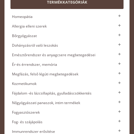
TERMÉKKATEGÓRIÁK
Homeopátia
Allergia elleni szerek
Bőrgyógyászat
Dohányzásról való leszokás
Emésztőrendszer és anyagcsere megbetegedései
Ér-és érrendszer, memória
Megfázás, felső légúti megbetegedések
Kozmetikumok
Fájdalom -és lázcsillapítás, gyulladáscsökkentés
Nőgyógyászati panaszok, intim termékek
Fogyasztószerek
Fog- és szájápolás
Immunrendszer erősítése