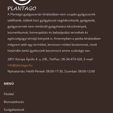
A Plantágó gyógyszertár kínálatában nem csupán gyógyszerek
találhatók, többek közt gyógyászati segédeszközök, gyógyteák,
gyógyszernek nem minősülő gyógyhatású készítmények,
kozmetikumok, homeopátiás és babaápolási termékek és
egészségügyi témájú könyvek is. Amennyiben a patika kínálatában
mégsem talál egy terméket, keressen minket bizalommal, rövid
határidőn belül igyekszünk beszerezni amire szüksége van.
2851 Környe Április 4. u. 2/B., Tel/Fax.: 06-34-473-026, E-mail:
info@plantago.hu
Nyitvatartás: Hétfő-Péntek: 08:00-17:30, Szombat: 08:00-12:00
MENÜ
Főoldal
Bemutatkozás
Szolgáltatások