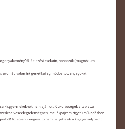
burgonyakeményítő, étkezési zselatin, hordozók (magnézium-
 aromát, valamint genetikailag módosított anyagokat.
tása kisgyermekeknek nem ajánlott! Cukorbetegek a tabletta
y szedése veseelégtelenségben, mellékpajzsmirigy túlműködésben
lott! Az étrend-kiegészítő nem helyettesíti a kiegyensúlyozott