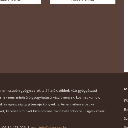
M
 nem csupán gyógyszerek találhatók, többek közt gyógyászati
ernek nem minősülő gyógyhatású készítmények, kozmetikumok,
Fő
k és egészségügyi témájú könyvek is. Amennyiben a patika
Be
et, keressen minket bizalommal, rövid határidőn belül igyekszünk
Sz
Vá
x.: 06-34-473-026, E-mail:
info@plantago.hu