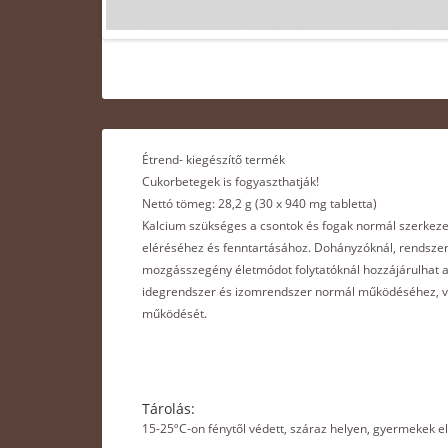
Étrend- kiegészítő termék
Cukorbetegek is fogyaszthatják!
Nettó tömeg: 28,2 g (30 x 940 mg tabletta)
Kalcium szükséges a csontok és fogak normál szerkeze
eléréséhez és fenntartásához. Dohányzóknál, rendszere
mozgásszegény életmódot folytatóknál hozzájárulhat
idegrendszer és izomrendszer normál működéséhez, val
működését.
Tárolás:
15-25ºC-on fénytől védett, száraz helyen, gyermekek el