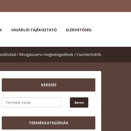
K
VÁSÁRLÓI TÁJÉKOZTATÓ
ELÉRHETŐSÉG
ezdőoldal /
Mozgásszervi megbetegedések /
Csonterősítők
KERESÉS
TERMÉKKATEGÓRIÁK