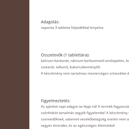
Adagolás:
naponta 3 tabletta folyadékkal lenyelve.
Összetevők (1 tablettára):
kalcium-karbonát, nátrium-karboximetil-amilopektin, 
sztearát, talkum), kukoricakeményítő.
A készítmény nem tartalmaz mesterséges színezéket és
Figyelmeztetés:
Az ajánlott napi adagot ne lépje túl! A termék fogyasz
szénhidrát tartalmát vegyék figyelembe! A készítmén
szenvedőknek, valamint vesekőbetegség esetén nem aján
vegyes étrendet, és az egészséges életmódot!