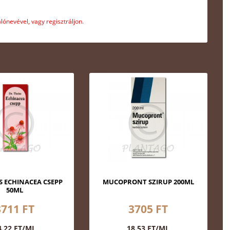
ónevével, vagy regisztráljon.
SS ECHINACEA CSEPP
MUCOPRONT SZIRUP 200ML
50ML
3711 FT
3705 FT
4.22 FT/ML
18.53 FT/ML