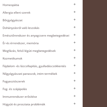
Homeopátia
Allergia elleni szerek
Bőrgyógyászat
Dohányzásról való leszokás
Emésztőrendszer és anyagcsere megbetegedései
Ér-és érrendszer, memória
Megfázás, felső légúti megbetegedések
Kozmetikumok
Fájdalom -és lázcsillapítás, gyulladáscsökkentés
Nőgyógyászati panaszok, intim termékek
Fogyasztószerek
Fog- és szájápolás
Immunrendszer erősítése
Húgyúti és prosztata problémák