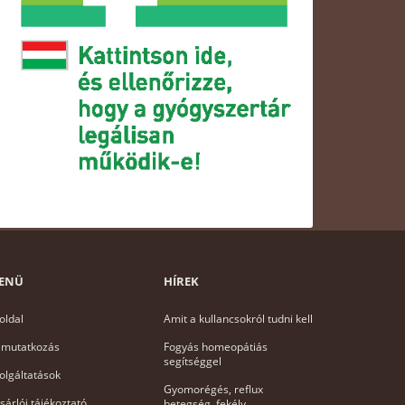
ENÜ
HÍREK
oldal
Amit a kullancsokról tudni kell
mutatkozás
Fogyás homeopátiás
segítséggel
olgáltatások
Gyomorégés, reflux
sárlói tájékoztató
betegség, fekély