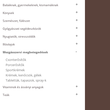
Babáknak, gyermekeknek, kismamáknak
Könyvek
Szemészet, fülészet
Gyógyászati segédeszközök
Nyugtatók, stresszoldók
Illóolajok
Mozgásszervi megbetegedések
Csonterősítők
Porcerősítők
Sportkrémek
Krémek, kenőcsök, gélek
Tabletták, tapaszok, spray-k
Vitaminok és ásványi anyagok
Teák