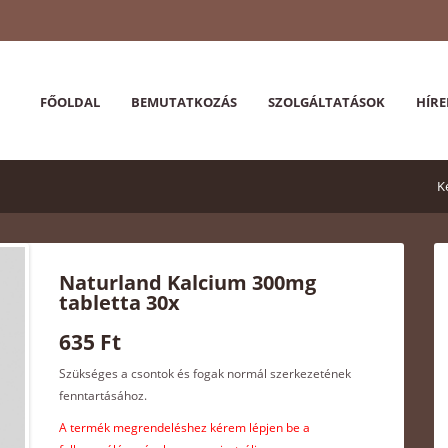
FŐOLDAL
BEMUTATKOZÁS
SZOLGÁLTATÁSOK
HÍRE
K
Naturland Kalcium 300mg
tabletta 30x
635 Ft
Szükséges a csontok és fogak normál szerkezetének
fenntartásához.
A termék megrendeléshez kérem lépjen be a