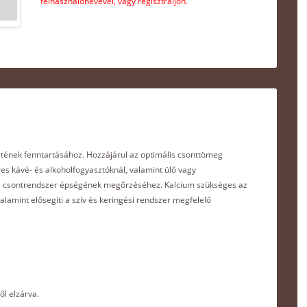
felhasználónevével, vagy regisztráljon.
tének fenntartásához. Hozzájárul az optimális csonttömeg
s kávé- és alkoholfogyasztóknál, valamint ülő vagy
 a csontrendszer épségének megőrzéséhez. Kalcium szükséges az
amint elősegíti a szív és keringési rendszer megfelelő
ől elzárva.