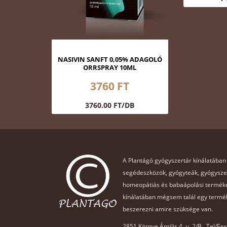
NASIVIN SANFT 0,05% ADAGOLÓ
ORRSPRAY 10ML
3760 FT
3760.00 FT/DB
A Plantágó gyógyszertár kínálatában
segédeszközök, gyógyteák, gyógysz
homeopátiás és babaápolási terméke
kínálatában mégsem talál egy termék
beszerezni amire szüksége van.
2851 Környe Április 4. u. 2/B., Tel/Fa