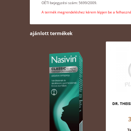
OÉTI bejegyzési szám: 5699/2009.
A termék megrendeléshez kérem lépjen be a felhasznál
ajánlott termékek
DR. THEI
7