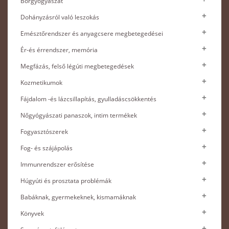
Bőrgyógyászat
Dohányzásról való leszokás
Emésztőrendszer és anyagcsere megbetegedései
Ér-és érrendszer, memória
Megfázás, felső légúti megbetegedések
Kozmetikumok
Fájdalom -és lázcsillapítás, gyulladáscsökkentés
Nőgyógyászati panaszok, intim termékek
Fogyasztószerek
Fog- és szájápolás
Immunrendszer erősítése
Húgyúti és prosztata problémák
Babáknak, gyermekeknek, kismamáknak
Könyvek