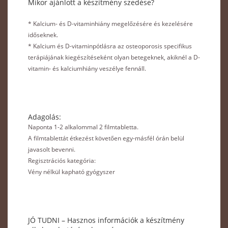
Mikor ajánlott a készítmény szedése?
* Kalcium- és D-vitaminhiány megelőzésére és kezelésére
időseknek.
* Kalcium és D-vitaminpótlásra az osteoporosis specifikus
terápiájának kiegészítéseként olyan betegeknek, akiknél a D-
vitamin- és kalciumhiány veszélye fennáll.
Adagolás:
Naponta 1-2 alkalommal 2 filmtabletta.
A filmtablettát étkezést követően egy-másfél órán belül
javasolt bevenni.
Regisztrációs kategória:
Vény nélkül kapható gyógyszer
JÓ TUDNI – Hasznos információk a készítmény