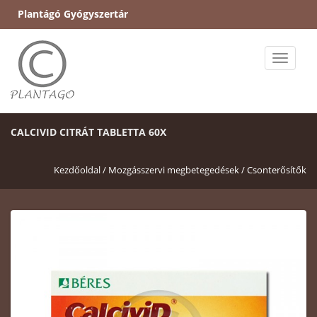
Plantágó Gyógyszertár
Toggle
naviga
CALCIVID CITRÁT TABLETTA 60X
Kezdőoldal /
Mozgásszervi megbetegedések /
Csonterősítők