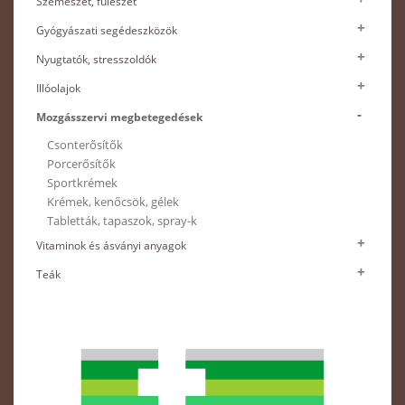
Szemészet, fülészet
Gyógyászati segédeszközök
Nyugtatók, stresszoldók
Illóolajok
Mozgásszervi megbetegedések
Csonterősítők
Porcerősítők
Sportkrémek
Krémek, kenőcsök, gélek
Tabletták, tapaszok, spray-k
Vitaminok és ásványi anyagok
Teák