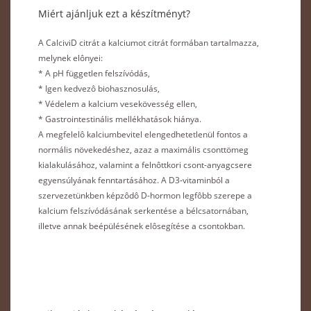
Miért ajánljuk ezt a készítményt?
A CalciviD citrát a kalciumot citrát formában tartalmazza,
melynek elônyei:
* A pH független felszívódás,
* Igen kedvezô biohasznosulás,
* Védelem a kalcium vesekövesség ellen,
* Gastrointestinális mellékhatások hiánya.
A megfelelô kalciumbevitel elengedhetetlenül fontos a
normális növekedéshez, azaz a maximális csonttömeg
kialakulásához, valamint a felnôttkori csont-anyagcsere
egyensúlyának fenntartásához. A D3-vitaminból a
szervezetünkben képzôdô D-hormon legfôbb szerepe a
kalcium felszívódásának serkentése a bélcsatornában,
illetve annak beépülésének elôsegítése a csontokban.