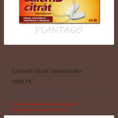
CalciviD citrát tabletta 60x
1605 Ft
Nélkülözhetetlen kalcium és D3-vitamin kombináció, mely a
kalciumot citrát formában tartalmazza.
A termék megrendeléshez kérem lépjen be a
felhasználónevével, vagy regisztráljon.