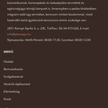
kozmetikumok, homeopátiás és babaápolási termékek és
egészségügyi témájú könyvek is. Amennyiben a patika kínálatában
mégsem talál egy terméket, keressen minket bizalommal, rövid
határidőn belül igyekszünk beszerezni amire szüksége van.
2851 Környe Április 4. u. 2/B., Tel/Fax.: 06-34-473-026, E-mail:
info@plantago.hu
Nyitvatartás: Hétfő-Péntek: 08:00-17:30, Szombat: 08:00-12:00
MENÜ
Főoldal
Bemutatkozás
Szolgáltatások
Vásárlói tájékoztató
Elérhetőség
Kosár