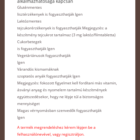
alkalmazhatósága kapcsán
Gluténmentes
lisztérzékenyek is fogyaszthatják Igen
Laktózmentes
tejcukorérzékenyek is fogyaszthatják Megjegyzés: a
készítmény tejcukrot tartalmaz (3 mg laktóz/filmtabletta)
Cukorbetegek
is fogyaszthatják Igen
Vegetáriánusok fogyaszthatják
Igen
Várandós kismamáknak
szoptatós anyák fogyaszthatják Igen
Megjegyzés: fokozott figyelmet kell fordítani más vitamin,
ásványi anyag és nyomelem tartalmú készítmények
együttszedésekor, hogy ne lépje túl a biztonságos
mennyiséget
Magas vérnyomásban szenvedők fogyaszthatják
Igen
A termék megrendeléshez kérem lépjen be a
felhasználónevével, vagy regisztráljon.