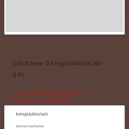
CalciChew- D3 rágótabletta 20x
0 Ft
Kalcium- és D‑vitaminhiány megelőzésére és kezelése adható.
A termék megrendeléshez kérem lépjen be a
felhasználónevével, vagy regisztráljon.
betegtájékoztató
kalcium-karbonát