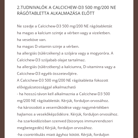
2.TUDNIVALÓK A CALCICHEW-D3 500 mg/200 NE
RÁGÓTABLETTA ALKALMAZÁSA ELŐTT
Ne szedje a Calcichew-D3 500 mg/200 NE rágótablettát
ha magas a kalcium szintje a vérben vagy a vizeletben.
ha veseköve van.
ha magas D‑vitamin szinje a vérben.
ha allergiás (túlérzékeny) a szójára vagy a mogyoróra. A
Calcichew-D3 szójabab olajat tartalmaz.
ha allergiás (túlérzékeny) a kalciumra, D-vitaminra vagy a
Calcichew-D3 egyéb összetevőjére.
A Calcichew-D3 500 mg/200 NE rágótabletta fokozott
elővigyázatossággal alkalmazható
- ha hosszú távon kell alkalmaznia a Calcichew-D3 500
mg/200 NE rágótablettát. Kérjük, forduljon orvosához.
-ha károsodott a veseműködése vagy nagymértékben
hajlamos a vesekőképződésre. Kérjük, forduljon orvosához.
-ha szarkoidózisban szenved (bizonyos immunrendszeri
megbetegedés) Kérjük, forduljon orvosához.
-ha csontritkulás miatt ágyhoz kötött. Kérjük, forduljon