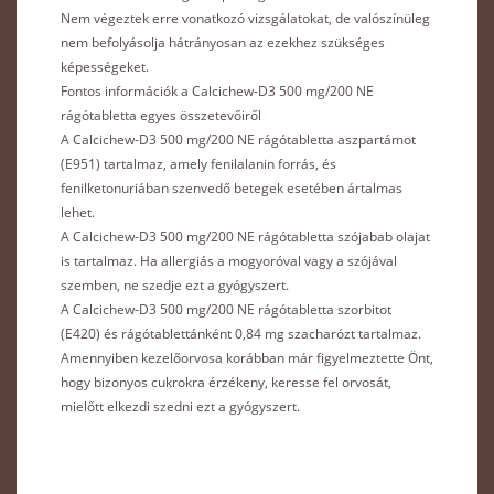
Nem végeztek erre vonatkozó vizsgálatokat, de valószínüleg
nem befolyásolja hátrányosan az ezekhez szükséges
képességeket.
Fontos információk a Calcichew-D3 500 mg/200 NE
rágótabletta egyes összetevőiről
A Calcichew-D3 500 mg/200 NE rágótabletta aszpartámot
(E951) tartalmaz, amely fenilalanin forrás, és
fenilketonuriában szenvedő betegek esetében ártalmas
lehet.
A Calcichew-D3 500 mg/200 NE rágótabletta szójabab olajat
is tartalmaz. Ha allergiás a mogyoróval vagy a szójával
szemben, ne szedje ezt a gyógyszert.
A Calcichew-D3 500 mg/200 NE rágótabletta szorbitot
(E420) és rágótablettánként 0,84 mg szacharózt tartalmaz.
Amennyiben kezelőorvosa korábban már figyelmeztette Önt,
hogy bizonyos cukrokra érzékeny, keresse fel orvosát,
mielőtt elkezdi szedni ezt a gyógyszert.