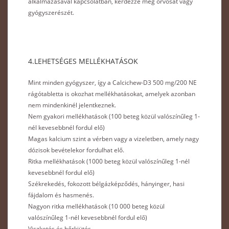
alkalmazásával kapcsolatban, kérdezze meg orvosát vagy
gyógyszerészét.
4.LEHETSÉGES MELLÉKHATÁSOK
Mint minden gyógyszer, így a Calcichew-D3 500 mg/200 NE
rágótabletta is okozhat mellékhatásokat, amelyek azonban
nem mindenkinél jelentkeznek.
Nem gyakori mellékhatások (100 beteg közül valószínűleg 1-
nél kevesebbnél fordul elő)
Magas kalcium szint a vérben vagy a vizeletben, amely nagy
dózisok bevételekor fordulhat elő.
Ritka mellékhatások (1000 beteg közül valószínűleg 1-nél
kevesebbnél fordul elő)
Székrekedés, fokozott bélgázképződés, hányinger, hasi
fájdalom és hasmenés.
Nagyon ritka mellékhatások (10 000 beteg közül
valószínűleg 1-nél kevesebbnél fordul elő)
Viszketés és bőrkiütés.