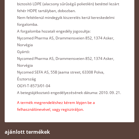
biztosító LDPE (alacsony sűrűségű polietilén) betéttel lezárt
fehér HDPE tartályban, dobozban.
Nem feltétlenül mindegyik kiszerelés kerül kereskedelmi
forgalomba.
A forgalomba hozatali engedély jogosultja:
Nycomed Pharma AS, Drammensveien 852, 1374 Asker,
Norvégia
Gyártó:
Nycomed Pharma AS, Drammensveien 852, 1374 Asker,
Norvégia
Nycomed SEFA AS, 55B Jaama street, 63308 Polva,
Észtország
OGYI-T-8573/01-04
A betegtájékoztató engedélyezésének dátuma: 2010. 09. 21.
A termék megrendeléshez kérem lépjen be a
felhasználónevével, vagy regisztráljon.
ajánlott termékek