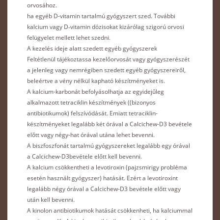
orvosához.
ha egyéb D-vitamin tartalmú gyógyszert szed. További
kalcium vagy D‑vitamin dózisokat kizárólag szigorú orvosi
felügyelet mellett lehet szedni.
A kezelés ideje alatt szedett egyéb gyógyszerek
Feltétlenül tájékoztassa kezelőorvosát vagy gyógyszerészét
a jelenleg vagy nemrégiben szedett egyéb gyógyszereiről,
beleértve a vény nélkül kapható készítményeket is.
A kalcium-karbonát befolyásolhatja az egyidejűleg
alkalmazott tetraciklin készítmények ((bizonyos
antibiotikumok) felszívódását. Emiatt tetraciklin-
készítményeket legalább két órával a Calcichew-D3 bevétele
előtt vagy négy-hat órával utána lehet bevenni.
A biszfoszfonát tartalmú gyógyszereket legalább egy órával
a Calcichew-D3bevétele előtt kell bevenni.
A kalcium csökkentheti a levotiroxin (pajzsmirigy probléma
esetén használt gyógyszer) hatását. Ezért a levotiroxint
legalább négy órával a Calcichew-D3 bevétele előtt vagy
után kell bevenni.
A kinolon antibiotikumok hatását csökkenheti, ha kalciummal