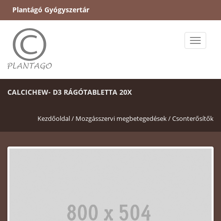
Plantágó Gyógyszertár
Toggle
naviga
CALCICHEW- D3 RÁGÓTABLETTA 20X
Kezdőoldal /
Mozgásszervi megbetegedések /
Csonterősítők