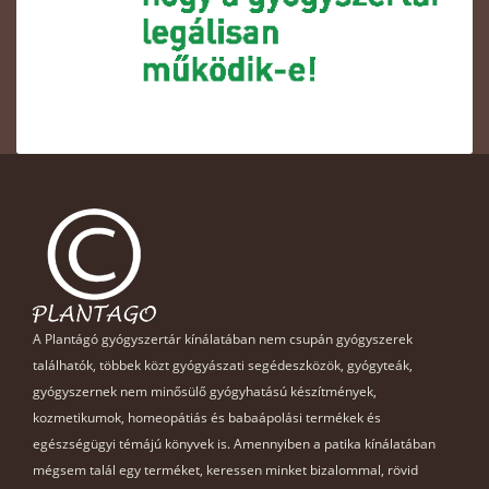
A Plantágó gyógyszertár kínálatában nem csupán gyógyszerek
találhatók, többek közt gyógyászati segédeszközök, gyógyteák,
gyógyszernek nem minősülő gyógyhatású készítmények,
kozmetikumok, homeopátiás és babaápolási termékek és
egészségügyi témájú könyvek is. Amennyiben a patika kínálatában
mégsem talál egy terméket, keressen minket bizalommal, rövid