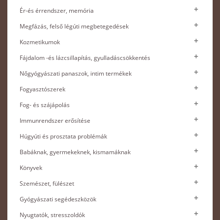
Ér-és érrendszer, memória
Megfázás, felső légúti megbetegedések
Kozmetikumok
Fájdalom -és lázcsillapítás, gyulladáscsökkentés
Nőgyógyászati panaszok, intim termékek
Fogyasztószerek
Fog- és szájápolás
Immunrendszer erősítése
Húgyúti és prosztata problémák
Babáknak, gyermekeknek, kismamáknak
Könyvek
Szemészet, fülészet
Gyógyászati segédeszközök
Nyugtatók, stresszoldók