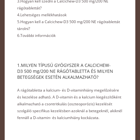
3.Hogyan kell szedni a Calcichew-D3 500 mg/200 NE
rágótablettát?
4.Lehetséges mellékhatások
5.Hogyan kell a Calcichew-D3 500 mg/200 NE rágótablettát
tárolni?
6.További információk
1.MILYEN TÍPUSÚ GYÓGYSZER A CALCICHEW-
D3 500 mg/200 NE RÁGÓTABLETTA ÉS MILYEN
BETEGSÉGEK ESETÉN ALKALMAZHATÓ?
A rágótabletta a kalcium- és D‑vitaminhiány megelőzésére
és kezelése adható. A D‑vitamin és a kalcium kiegészítőként
alkalmazható a csontritkulás (oszteoporózis) kezelését
szolgáló specifikus kezelésben azoknál a betegeknél, akiknél
fennáll a D‑vitamin- és kalciumhiány kockázata.