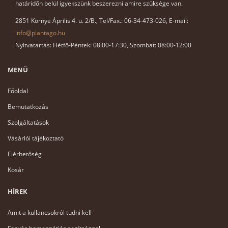
határidőn belül igyekszünk beszerezni amire szüksége van.
2851 Környe Április 4. u. 2/B., Tel/Fax.: 06-34-473-026, E-mail:
info@plantago.hu
Nyitvatartás: Hétfő-Péntek: 08:00-17:30, Szombat: 08:00-12:00
MENÜ
Főoldal
Bemutatkozás
Szolgáltatások
Vásárlói tájékoztató
Elérhetőség
Kosár
HÍREK
Amit a kullancsokról tudni kell