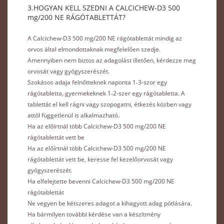
3.HOGYAN KELL SZEDNI A CALCICHEW-D3 500
mg/200 NE RÁGÓTABLETTÁT?
A Calcichew-D3 500 mg/200 NE rágótablettát mindig az
orvos által elmondottaknak megfelelően szedje.
Amennyiben nem biztos az adagolást illetően, kérdezze meg
orvosát vagy gyógyszerészét.
Szokásos adaja felnőtteknek naponta 1‑3-szor egy
rágótabletta, gyermekeknek 1‑2-szer egy rágótabletta. A
tablettát el kell rágni vagy szopogatni, étkezés közben vagy
attól függetlenül is alkalmazható.
Ha az előírtnál több Calcichew-D3 500 mg/200 NE
rágótablettát vett be
Ha az előírtnál több Calcichew-D3 500 mg/200 NE
rágótablettát vett be, keresse fel kezelőorvosát vagy
gyógyszerészét.
Ha elfelejtette bevenni Calcichew-D3 500 mg/200 NE
rágótablettát
Ne vegyen be kétszeres adagot a kihagyott adag pótlására.
Ha bármilyen további kérdése van a készítmény