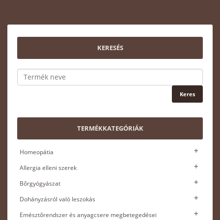
KERESÉS
TERMÉKKATEGÓRIÁK
Homeopátia
Allergia elleni szerek
Bőrgyógyászat
Dohányzásról való leszokás
Emésztőrendszer és anyagcsere megbetegedései