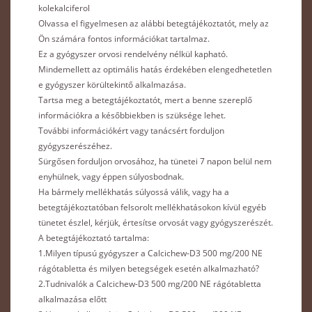
kolekalciferol
Olvassa el figyelmesen az alábbi betegtájékoztatót, mely az
Ön számára fontos információkat tartalmaz.
Ez a gyógyszer orvosi rendelvény nélkül kapható.
Mindemellett az optimális hatás érdekében elengedhetetlen
e gyógyszer körültekintő alkalmazása.
Tartsa meg a betegtájékoztatót, mert a benne szereplő
információkra a későbbiekben is szüksége lehet.
További információkért vagy tanácsért forduljon
gyógyszerészéhez.
Sürgősen forduljon orvosához, ha tünetei 7 napon belül nem
enyhülnek, vagy éppen súlyosbodnak.
Ha bármely mellékhatás súlyossá válik, vagy ha a
betegtájékoztatóban felsorolt mellékhatásokon kívül egyéb
tünetet észlel, kérjük, értesítse orvosát vagy gyógyszerészét.
A betegtájékoztató tartalma:
1.Milyen típusú gyógyszer a Calcichew-D3 500 mg/200 NE
rágótabletta és milyen betegségek esetén alkalmazható?
2.Tudnivalók a Calcichew-D3 500 mg/200 NE rágótabletta
alkalmazása előtt