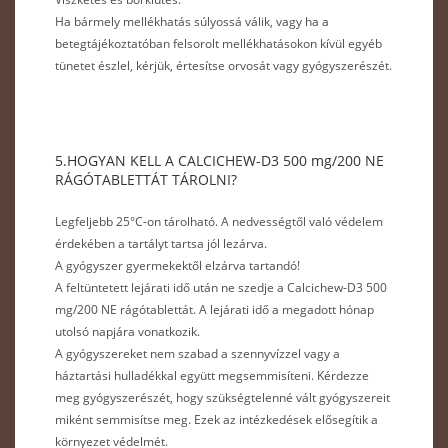
Ha bármely mellékhatás súlyossá válik, vagy ha a
betegtájékoztatóban felsorolt mellékhatásokon kívül egyéb
tünetet észlel, kérjük, értesítse orvosát vagy gyógyszerészét.
5.HOGYAN KELL A CALCICHEW-D3 500 mg/200 NE
RÁGÓTABLETTÁT TÁROLNI?
Legfeljebb 25°C-on tárolható. A nedvességtől való védelem
érdekében a tartályt tartsa jól lezárva.
A gyógyszer gyermekektől elzárva tartandó!
A feltüntetett lejárati idő után ne szedje a Calcichew-D3 500
mg/200 NE rágótablettát. A lejárati idő a megadott hónap
utolsó napjára vonatkozik.
A gyógyszereket nem szabad a szennyvízzel vagy a
háztartási hulladékkal együtt megsemmisíteni. Kérdezze
meg gyógyszerészét, hogy szükségtelenné vált gyógyszereit
miként semmisítse meg. Ezek az intézkedések elősegítik a
környezet védelmét.