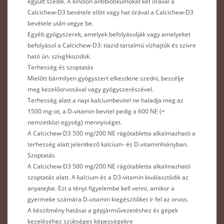
együtt szedik. A kinolon antibiotikumokat két órával a
Calcichew-D3 bevétele előtt vagy hat órával a Calcichew-D3
bevétele után vegye be.
Egyéb gyógyszerek, amelyek befolyásolják vagy amelyeket
befolyásol a Calcichew-D3: tiazid tartalmú vízhajtók és szívre
ható ún. szívglikozidok.
Terhesség és szoptatás
Mielőtt bármilyen gyógyszert elkezdene szedni, beszélje
meg kezelőorvosával vagy gyógyszerészével.
Terhesség alatt a napi kalciumbevitel ne haladja meg az
1500 mg-ot, a D‑vitamin bevitel pedig a 600 NE (=
nemzetközi egység) mennyiséget.
A Calcichew-D3 500 mg/200 NE rágótabletta alkalmazható a
terhesség alatt jelentkező kalcium- és D‑vitaminhiányban.
Szoptatás
A Calcichew-D3 500 mg/200 NE rágótabletta alkalmazható
szoptatás alatt. A kalcium és a D3-vitamin kiválasztódik az
anyatejbe. Ezt a tényt figyelembe kell venni, amikor a
gyermeke számára D‑vitamin kiegészítőket ír fel az orvos.
A készítmény hatásai a gépjárművezetéshez és gépek
kezeléséhez szükséges képességekre