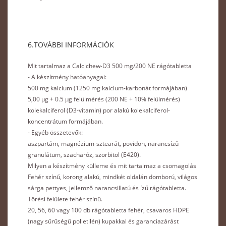
6.TOVÁBBI INFORMÁCIÓK
Mit tartalmaz a Calcichew-D3 500 mg/200 NE rágótabletta
- A készítmény hatóanyagai:
500 mg kalcium (1250 mg kalcium-karbonát formájában)
5,00 μg + 0.5 μg felülmérés (200 NE + 10% felülmérés)
kolekalciferol (D3-vitamin) por alakú kolekalciferol-
koncentrátum formájában.
- Egyéb összetevők:
aszpartám, magnézium-sztearát, povidon, narancsízű
granulátum, szacharóz, szorbitol (E420).
Milyen a készítmény külleme és mit tartalmaz a csomagolás
Fehér színű, korong alakú, mindkét oldalán domború, világos
sárga pettyes, jellemző narancsillatú és ízű rágótabletta.
Törési felülete fehér színű.
20, 56, 60 vagy 100 db rágótabletta fehér, csavaros HDPE
(nagy sűrűségű polietilén) kupakkal és garanciazárást