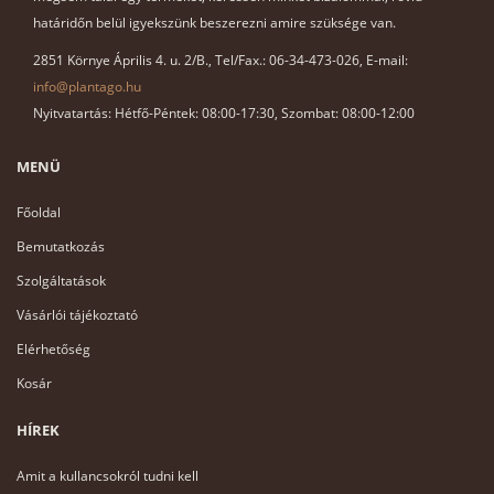
határidőn belül igyekszünk beszerezni amire szüksége van.
2851 Környe Április 4. u. 2/B., Tel/Fax.: 06-34-473-026, E-mail:
info@plantago.hu
Nyitvatartás: Hétfő-Péntek: 08:00-17:30, Szombat: 08:00-12:00
MENÜ
Főoldal
Bemutatkozás
Szolgáltatások
Vásárlói tájékoztató
Elérhetőség
Kosár
HÍREK
Amit a kullancsokról tudni kell