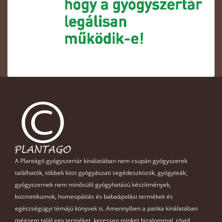
A Plantágó gyógyszertár kínálatában nem csupán gyógyszerek
találhatók, többek közt gyógyászati segédeszközök, gyógyteák,
gyógyszernek nem minősülő gyógyhatású készítmények,
kozmetikumok, homeopátiás és babaápolási termékek és
egészségügyi témájú könyvek is. Amennyiben a patika kínálatában
mégsem talál egy terméket, keressen minket bizalommal, rövid