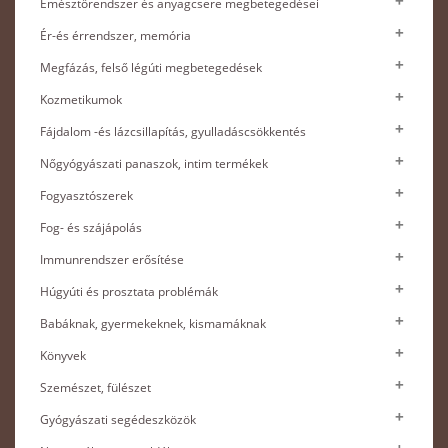
Emésztőrendszer és anyagcsere megbetegedései
Ér-és érrendszer, memória
Megfázás, felső légúti megbetegedések
Kozmetikumok
Fájdalom -és lázcsillapítás, gyulladáscsökkentés
Nőgyógyászati panaszok, intim termékek
Fogyasztószerek
Fog- és szájápolás
Immunrendszer erősítése
Húgyúti és prosztata problémák
Babáknak, gyermekeknek, kismamáknak
Könyvek
Szemészet, fülészet
Gyógyászati segédeszközök