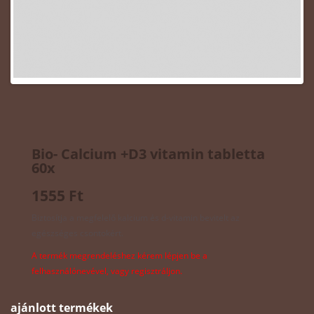
Bio- Calcium +D3 vitamin tabletta
60x
1555 Ft
Biztosítja a megfelelő kalcium és d-vitamin bevitelt az
egészséges csontokért.
A termék megrendeléshez kérem lépjen be a
felhasználónevével, vagy regisztráljon.
ajánlott termékek