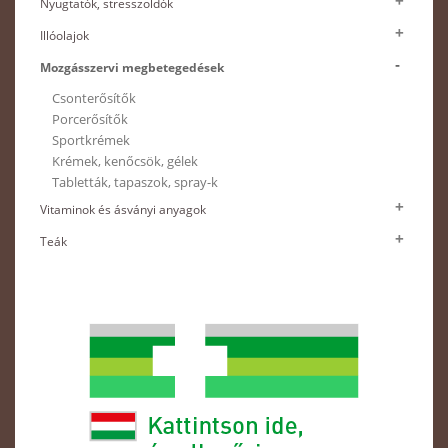
Nyugtatók, stresszoldók
Illóolajok
Mozgásszervi megbetegedések
Csonterősítők
Porcerősítők
Sportkrémek
Krémek, kenőcsök, gélek
Tabletták, tapaszok, spray-k
Vitaminok és ásványi anyagok
Teák