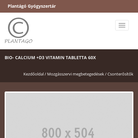
Plantágó Gyógyszertár
Toggle
naviga
BIO- CALCIUM +D3 VITAMIN TABLETTA 60X
Kezdőoldal /
Mozgásszervi megbetegedések /
Csonterősítők