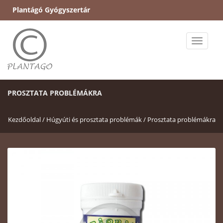
Plantágó Gyógyszertár
Toggle
naviga
PROSZTATA PROBLÉMÁKRA
Kezdőoldal /
Húgyúti és prosztata problémák /
Prosztata problémákra