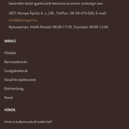
határidőn belül igyekszünk beszerezni amire szüksége van.
2851 Környe Április 4. u. 2/B., Tel/Fax.: 06-34-473-026, E-mail:
info@plantago.hu
Nyitvatartás: Hétfő-Péntek: 08:00-17:30, Szombat: 08:00-12:00
MENÜ
Főoldal
Bemutatkozás
Szolgáltatások
Vásárlói tájékoztató
Elérhetőség
Kosár
HÍREK
Amit a kullancsokról tudni kell