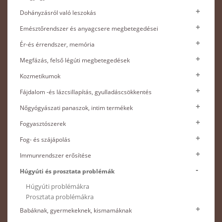
Dohányzásról való leszokás
Emésztőrendszer és anyagcsere megbetegedései
Ér-és érrendszer, memória
Megfázás, felső légúti megbetegedések
Kozmetikumok
Fájdalom -és lázcsillapítás, gyulladáscsökkentés
Nőgyógyászati panaszok, intim termékek
Fogyasztószerek
Fog- és szájápolás
Immunrendszer erősítése
Húgyúti és prosztata problémák
Húgyúti problémákra
Prosztata problémákra
Babáknak, gyermekeknek, kismamáknak