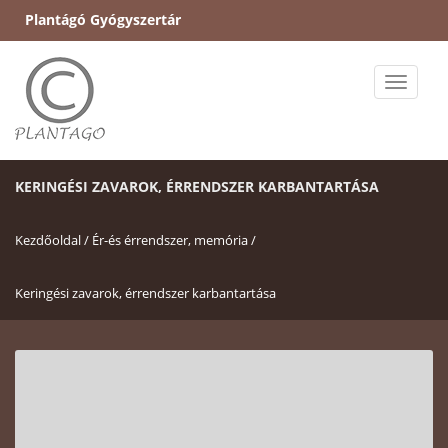
Plantágó Gyógyszertár
Toggle
naviga
KERINGÉSI ZAVAROK, ÉRRENDSZER KARBANTARTÁSA
Kezdőoldal /
Ér-és érrendszer, memória /
Keringési zavarok, érrendszer karbantartása