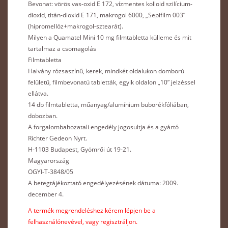
Bevonat: vörös vas-oxid E 172, vízmentes kolloid szilícium-
dioxid, titán-dioxid E 171, makrogol 6000, „Sepifilm 003”
(hipromellóz+makrogol-sztearát).
Milyen a Quamatel Mini 10 mg filmtabletta külleme és mit
tartalmaz a csomagolás
Filmtabletta
Halvány rózsaszínű, kerek, mindkét oldalukon domború
felületű, filmbevonatú tabletták, egyik oldalon „10” jelzéssel
ellátva.
14 db filmtabletta, műanyag/alumínium buborékfóliában,
dobozban.
A forgalombahozatali engedély jogosultja és a gyártó
Richter Gedeon Nyrt.
H-1103 Budapest, Gyömrői út 19-21.
Magyarország
OGYI-T-3848/05
A betegtájékoztató engedélyezésének dátuma: 2009.
december 4.
A termék megrendeléshez kérem lépjen be a
felhasználónevével, vagy regisztráljon.