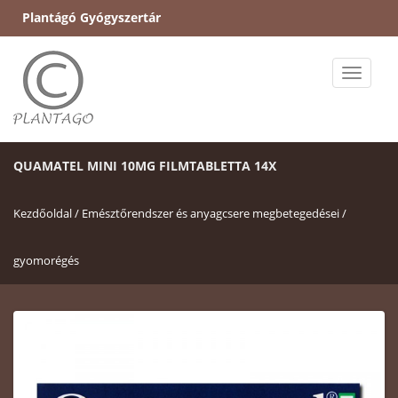
Plantágó Gyógyszertár
Toggle
naviga
QUAMATEL MINI 10MG FILMTABLETTA 14X
Kezdőoldal /
Emésztőrendszer és anyagcsere megbetegedései /
gyomorégés