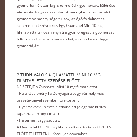
gyomorban élettanilag is termelődik gyomorsav, különösen
étel és ital fogyasztása után. Amennyiben a termelődött
gyomorsav mennyisége túl sok, az égő fájdalmat és
kellemetlen érzést okoz. Egy Quamatel Mini 10 mg
filmtabletta tartósan enyhíti a gyomorégést, a gyomorsav
túltermelődés okozta panaszokat, az ezzel összefüggő
gyomorfájást.
2.TUDNIVALÓK A QUAMATEL MINI 10 MG
FILMTABLETTA SZEDÉSE ELŐTT
NE SZEDJE a Quamatel Mini 10 mg filmtablettát
- Ha a készítmény hatóanyagára vagy bármely más
összetevőjével szemben túlérzékeny
- Gyermeknek 16 éves életkor alatt (elegendő klinikai
tapasztalat hiánya miatt)
- Ha terhes, vagy szoptat.
A Quamatel Mini 10 mg filmtablettával történő KEZELÉS
ELŐTT FELTÉTLENÜL forduljon orvosához