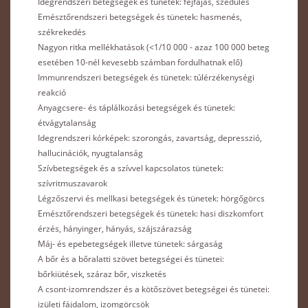
Idegrendszeri betegségek és tünetek: fejfájás, szédülés
Emésztőrendszeri betegségek és tünetek: hasmenés,
székrekedés
Nagyon ritka mellékhatások (<1/10 000 - azaz 100 000 beteg
esetében 10-nél kevesebb számban fordulhatnak elő)
Immunrendszeri betegségek és tünetek: túlérzékenységi
reakció
Anyagcsere- és táplálkozási betegségek és tünetek:
étvágytalanság
Idegrendszeri kórképek: szorongás, zavartság, depresszió,
hallucinációk, nyugtalanság
Szívbetegségek és a szívvel kapcsolatos tünetek:
szívritmuszavarok
Légzőszervi és mellkasi betegségek és tünetek: hörgőgörcs
Emésztőrendszeri betegségek és tünetek: hasi diszkomfort
érzés, hányinger, hányás, szájszárazság
Máj- és epebetegségek illetve tünetek: sárgaság
A bőr és a bőralatti szövet betegségei és tünetei:
bőrkiütések, száraz bőr, viszketés
A csont-izomrendszer és a kötőszövet betegségei és tünetei:
izületi fájdalom, izomgörcsök