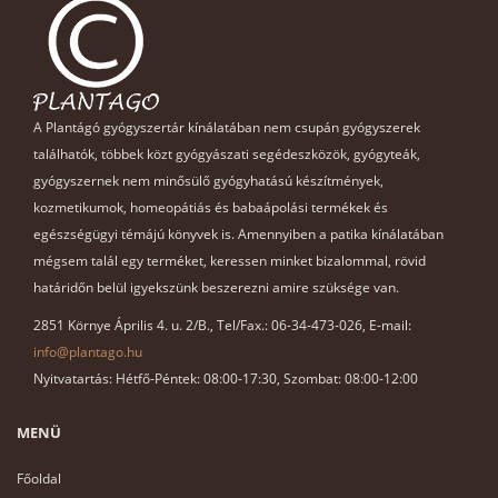
A Plantágó gyógyszertár kínálatában nem csupán gyógyszerek
találhatók, többek közt gyógyászati segédeszközök, gyógyteák,
gyógyszernek nem minősülő gyógyhatású készítmények,
kozmetikumok, homeopátiás és babaápolási termékek és
egészségügyi témájú könyvek is. Amennyiben a patika kínálatában
mégsem talál egy terméket, keressen minket bizalommal, rövid
határidőn belül igyekszünk beszerezni amire szüksége van.
2851 Környe Április 4. u. 2/B., Tel/Fax.: 06-34-473-026, E-mail:
info@plantago.hu
Nyitvatartás: Hétfő-Péntek: 08:00-17:30, Szombat: 08:00-12:00
MENÜ
Főoldal