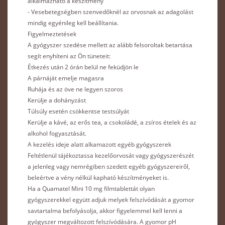
alkalmazható a készítmény
- Vesebetegségben szenvedőknél az orvosnak az adagolást
mindig egyénileg kell beállítania.
Figyelmeztetések
A gyógyszer szedése mellett az alább felsoroltak betartása
segít enyhíteni az Ön tüneteit:
Étkezés után 2 órán belül ne feküdjön le
A párnáját emelje magasra
Ruhája és az öve ne legyen szoros
Kerülje a dohányzást
Túlsúly esetén csökkentse testsúlyát
Kerülje a kávé, az erős tea, a csokoládé, a zsíros ételek és az
alkohol fogyasztását.
A kezelés ideje alatt alkamazott egyéb gyógyszerek
Feltétlenül tájékoztassa kezelőorvosát vagy gyógyszerészét
a jelenleg vagy nemrégiben szedett egyéb gyógyszereiről,
beleértve a vény nélkül kapható készítményeket is.
Ha a Quamatel Mini 10 mg filmtablettát olyan
gyógyszerekkel együtt adjuk melyek felszívódását a gyomor
savtartalma befolyásolja, akkor figyelemmel kell lenni a
gyógyszer megváltozott felszívódására. A gyomor pH