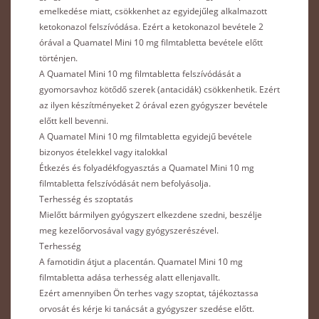
emelkedése miatt, csökkenhet az egyidejűleg alkalmazott
ketokonazol felszívódása. Ezért a ketokonazol bevétele 2
órával a Quamatel Mini 10 mg filmtabletta bevétele előtt
történjen.
A Quamatel Mini 10 mg filmtabletta felszívódását a
gyomorsavhoz kötődő szerek (antacidák) csökkenhetik. Ezért
az ilyen készítményeket 2 órával ezen gyógyszer bevétele
előtt kell bevenni.
A Quamatel Mini 10 mg filmtabletta egyidejű bevétele
bizonyos ételekkel vagy italokkal
Étkezés és folyadékfogyasztás a Quamatel Mini 10 mg
filmtabletta felszívódását nem befolyásolja.
Terhesség és szoptatás
Mielőtt bármilyen gyógyszert elkezdene szedni, beszélje
meg kezelőorvosával vagy gyógyszerészével.
Terhesség
A famotidin átjut a placentán. Quamatel Mini 10 mg
filmtabletta adása terhesség alatt ellenjavallt.
Ezért amennyiben Ön terhes vagy szoptat, tájékoztassa
orvosát és kérje ki tanácsát a gyógyszer szedése előtt.