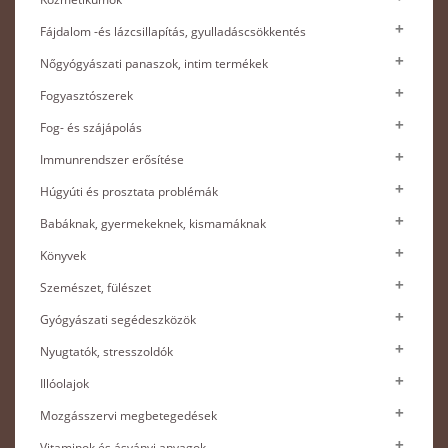
Fájdalom -és lázcsillapítás, gyulladáscsökkentés
Nőgyógyászati panaszok, intim termékek
Fogyasztószerek
Fog- és szájápolás
Immunrendszer erősítése
Húgyúti és prosztata problémák
Babáknak, gyermekeknek, kismamáknak
Könyvek
Szemészet, fülészet
Gyógyászati segédeszközök
Nyugtatók, stresszoldók
Illóolajok
Mozgásszervi megbetegedések
Vitaminok és ásványi anyagok