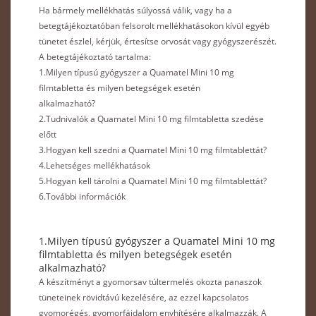
Ha bármely mellékhatás súlyossá válik, vagy ha a
betegtájékoztatóban felsorolt mellékhatásokon kívül egyéb
tünetet észlel, kérjük, értesítse orvosát vagy gyógyszerészét.
A betegtájékoztató tartalma:
1.Milyen típusú gyógyszer a Quamatel Mini 10 mg
filmtabletta és milyen betegségek esetén
alkalmazható?
2.Tudnivalók a Quamatel Mini 10 mg filmtabletta szedése
előtt
3.Hogyan kell szedni a Quamatel Mini 10 mg filmtablettát?
4.Lehetséges mellékhatások
5.Hogyan kell tárolni a Quamatel Mini 10 mg filmtablettát?
6.További információk
1.Milyen típusú gyógyszer a Quamatel Mini 10 mg
filmtabletta és milyen betegségek esetén
alkalmazható?
A készítményt a gyomorsav túltermelés okozta panaszok
tüneteinek rövidtávú kezelésére, az ezzel kapcsolatos
gyomorégés, gyomorfájdalom enyhítésére alkalmazzák. A