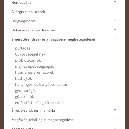
Homeopátia
Allergia elleni szerek
Bőrgyógyászat
Dohányzásról való leszokás
Emésztőrendszer és anyagcsere megbetegedései
puffadás
Cukorbetegeknek
probiotikumok
máj- és epebetegségek
hasmenés elleni szerek
hashajtók
hányinger- és hányáscsillapítás
gyomorégés
görcsoldók
emésztést elősegítő szerek
Ér-és érrendszer, memória
Megfázás, felső légúti megbetegedések
Kozmetikumok