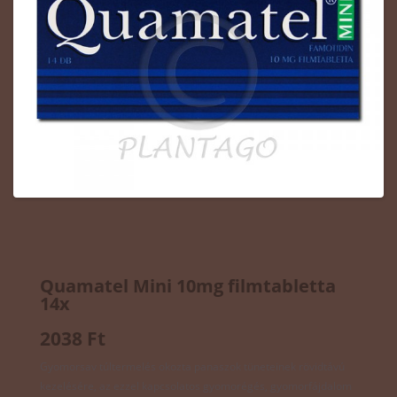
Quamatel Mini 10mg filmtabletta
14x
2038 Ft
Gyomorsav túltermelés okozta panaszok tüneteinek rövidtávú
kezelésére, az ezzel kapcsolatos gyomorégés, gyomorfájdalom