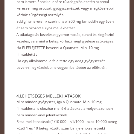
nem ismert. Ennek ellenére túladagolás esetén azonnal
keresse meg orvosát, gyógyszerészét, vagy a legközelebbi
kórház sűrgősségi osztályát.
Eddigi ismereteink szerint napi 800 mg famotidin egy éven
át sem okozott súlyos mellékhatást.
A túladagolás kezelése: gyomormosás, tüneti és kiegészítő
kezelés, valamint a beteg kórházi megfigyelése szükséges.
Ha ELFELEJTETTE bevenni a Quamatel Mini 10 mg
filmtablettát
Ha egy alkalommal elfelejtette egy adag gyógyszerét
bevenni, legközelebb ne vegyen be többet az előírtnál.
4.LEHETSÉGES MELLÉKHATÁSOK
Mint minden gyógyszer, így a Quamatel Mini 10 mg
filmtabletta is okozhat mellékhatásokat, amelyek azonban
nem mindenkinél jelentkeznek.
Ritka mellékhatások (1/10 000 – <1/1000 - azaz 10 000 beteg
közül 1 és 10 beteg közötti számban jelentkezhetnek)