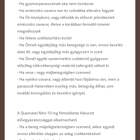
- Ha gyomorpanaszainak oka nem tisztázott
- Ha emésztési zavara van és szándéka ellenére fogyott
- Ha Ön középkorú, vagy idősebb és először jelentkeztek
emésztési zavarai, illetve a korábban fennálló tünetei
megváltoztak
- Ha fekete székletürítést észlel
- Ha Önnek egyidejűleg más betegsége is van, orvosi kezelés
alatt áll, vagy egyidejűleg más gyógyszert is szed
- Ha Önnél egyéb savtermelést csökkentő gyógyszer
előzőleg túlérzékenységi reakciót (allergiát) váltott ki
- Ha vese-, vagy májbetegségben szenved
- Ha nyelési-zavara, vagy állandó hasi fájdalma van, mert a
panaszok hátterében esetleg más, betegség állhat, ami
további kivizsgálást és kezelést igényel.
A Quamatel Mini 10 mg filmtabletta fokozott
elővigyázatossággal alkalmazható
- Ha a beteg májelégtelenségben szenved, akkor egyedi
orvosi elbírálás alapján, az adag csökkentésével