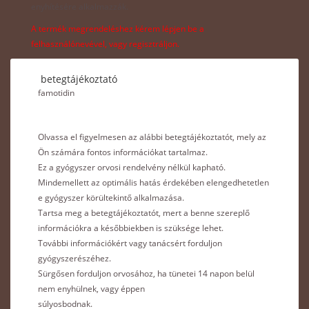
enyhítésére alkalmazzák.
A termék megrendeléshez kérem lépjen be a
felhasználónevével, vagy regisztráljon.
betegtájékoztató
famotidin
Olvassa el figyelmesen az alábbi betegtájékoztatót, mely az
Ön számára fontos információkat tartalmaz.
Ez a gyógyszer orvosi rendelvény nélkül kapható.
Mindemellett az optimális hatás érdekében elengedhetetlen
e gyógyszer körültekintő alkalmazása.
Tartsa meg a betegtájékoztatót, mert a benne szereplő
információkra a későbbiekben is szüksége lehet.
További információkért vagy tanácsért forduljon
gyógyszerészéhez.
Sürgősen forduljon orvosához, ha tünetei 14 napon belül
nem enyhülnek, vagy éppen
súlyosbodnak.