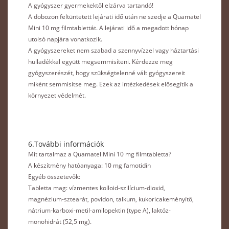
A gyógyszer gyermekektől elzárva tartandó!
A dobozon feltüntetett lejárati idő után ne szedje a Quamatel
Mini 10 mg filmtablettát. A lejárati idő a megadott hónap
utolsó napjára vonatkozik.
A gyógyszereket nem szabad a szennyvízzel vagy háztartási
hulladékkal együtt megsemmisíteni. Kérdezze meg
gyógyszerészét, hogy szükségtelenné vált gyógyszereit
miként semmisítse meg. Ezek az intézkedések elősegítik a
környezet védelmét.
6.További információk
Mit tartalmaz a Quamatel Mini 10 mg filmtabletta?
A készítmény hatóanyaga: 10 mg famotidin
Egyéb összetevők:
Tabletta mag: vízmentes kolloid-szilícium-dioxid,
magnézium-sztearát, povidon, talkum, kukoricakeményítő,
nátrium-karboxi-metil-amilopektin (type A), laktóz-
monohidrát (52,5 mg).