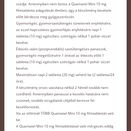
szedje. Amennyiben nem biztos a Quamatel Mini 10 mg
filmtabletta adagolását illetően, úgy a készítmény bevétele
előtt kérdezze meg gyógyszerészét.
Gyomorégés, gyomorsavtúltengés tüneteinek enyhítésére,
az ezzel kapcsolatos gyomorfájás enyhítésére napi 1
tabletta (10 mg) egészben, szétrágás nélkül 1 pohár vízzel
bevéve.
Étkezés utáni (postprandiális) savtúltengéses panaszok,
gyomorégés megelőzésére 1 órával az étkezés előtt 1
tabletta (10 mg) egészben szétrágás nélkül 1 pohár vízzel
bevéve.
Maximálisan napi 2 tabletta (20 mg) vehető be (2 tabletta/24
óra).
A készítmény orvos utasítása nélkül 2 hétnél tovább nem
szedhető. Amennyiben panaszai a kezelés hatására nem
szünnek, további vizsgálatok céljából keresse fel
kezelőorvosát.
Ha az előírtnál TÖBB Quamatel Mini 10 mg filmtablettát vett
be
A Quamatel Mini 10 mg filmtablettával való mérgezés eddig