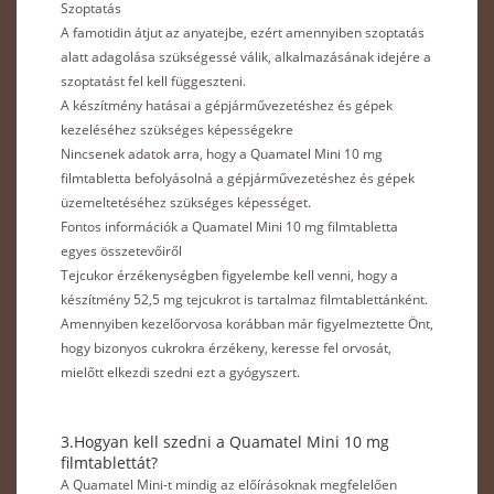
Szoptatás
A famotidin átjut az anyatejbe, ezért amennyiben szoptatás
alatt adagolása szükségessé válik, alkalmazásának idejére a
szoptatást fel kell függeszteni.
A készítmény hatásai a gépjárművezetéshez és gépek
kezeléséhez szükséges képességekre
Nincsenek adatok arra, hogy a Quamatel Mini 10 mg
filmtabletta befolyásolná a gépjárművezetéshez és gépek
üzemeltetéséhez szükséges képességet.
Fontos információk a Quamatel Mini 10 mg filmtabletta
egyes összetevőiről
Tejcukor érzékenységben figyelembe kell venni, hogy a
készítmény 52,5 mg tejcukrot is tartalmaz filmtablettánként.
Amennyiben kezelőorvosa korábban már figyelmeztette Önt,
hogy bizonyos cukrokra érzékeny, keresse fel orvosát,
mielőtt elkezdi szedni ezt a gyógyszert.
3.Hogyan kell szedni a Quamatel Mini 10 mg
filmtablettát?
A Quamatel Mini-t mindig az előírásoknak megfelelően