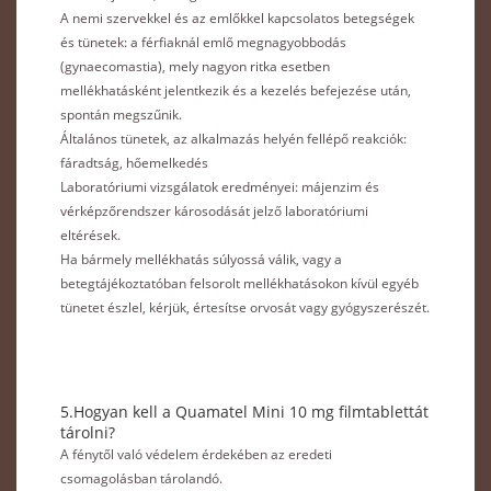
A nemi szervekkel és az emlőkkel kapcsolatos betegségek
és tünetek: a férfiaknál emlő megnagyobbodás
(gynaecomastia), mely nagyon ritka esetben
mellékhatásként jelentkezik és a kezelés befejezése után,
spontán megszűnik.
Általános tünetek, az alkalmazás helyén fellépő reakciók:
fáradtság, hőemelkedés
Laboratóriumi vizsgálatok eredményei: májenzim és
vérképzőrendszer károsodását jelző laboratóriumi
eltérések.
Ha bármely mellékhatás súlyossá válik, vagy a
betegtájékoztatóban felsorolt mellékhatásokon kívül egyéb
tünetet észlel, kérjük, értesítse orvosát vagy gyógyszerészét.
5.Hogyan kell a Quamatel Mini 10 mg filmtablettát
tárolni?
A fénytől való védelem érdekében az eredeti
csomagolásban tárolandó.