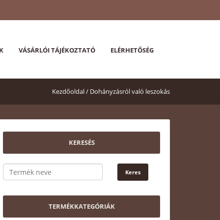
K
VÁSÁRLÓI TÁJÉKOZTATÓ
ELÉRHETŐSÉG
Kezdőoldal /
Dohányzásról való leszokás
KERESÉS
TERMÉKKATEGÓRIÁK