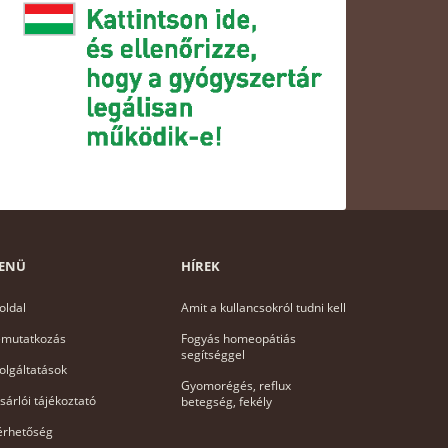
ENÜ
HÍREK
oldal
Amit a kullancsokról tudni kell
mutatkozás
Fogyás homeopátiás
segítséggel
olgáltatások
Gyomorégés, reflux
sárlói tájékoztató
betegség, fekély
érhetőség