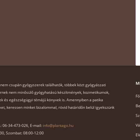
M
 nem csupán gyógyszerek találhatók, többek közt gyógyászati
ernek nem minősülő gyógyhatású készítmények, kozmetikumok,
Fő
k és egészségügyi témájú könyvek is. Amennyiben a patika
Be
et, keressen minket bizalommal, rövid határidőn belül igyekszünk
Sz
Vá
x.: 06-34-473-026, E-mail:
info@plantago.hu
:30, Szombat: 08:00-12:00
El