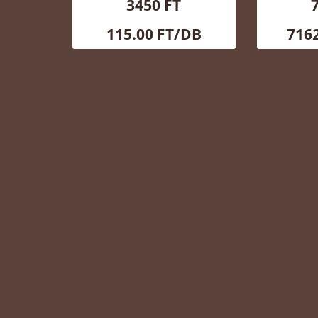
3450 FT
115.00 FT/DB
716