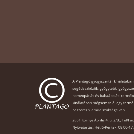
A Plantágó gyógyszertár kínálatában
segédeszközök, gyógyteák, gyógysz
homeopátiás és babaápolási terméke
kínálatában mégsem talál egy termék
beszerezni amire szüksége van.
2851 Környe Április 4. u. 2/B., Tel/Fa
Nyitvatartás: Hétfő-Péntek: 08:00-17