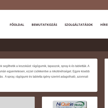
FŐOLDAL
BEMUTATKOZÁS
SZOLGÁLTATÁSOK
HÍRE
k segíthetik a leszokást: rágógumik, tapaszok, spray-k és tabletták. A
lyamán egyenletesen, ezzel csökkentve a nikotinéhséget. Egyre kisebb
s. A spray, rágógumi és tabletta igény szerint adagolható, azonnali