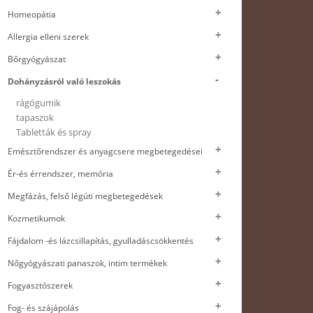
Homeopátia
Allergia elleni szerek
Bőrgyógyászat
Dohányzásról való leszokás
rágógumik
tapaszok
Tabletták és spray
Emésztőrendszer és anyagcsere megbetegedései
Ér-és érrendszer, memória
Megfázás, felső légúti megbetegedések
Kozmetikumok
Fájdalom -és lázcsillapítás, gyulladáscsökkentés
Nőgyógyászati panaszok, intim termékek
Fogyasztószerek
Fog- és szájápolás