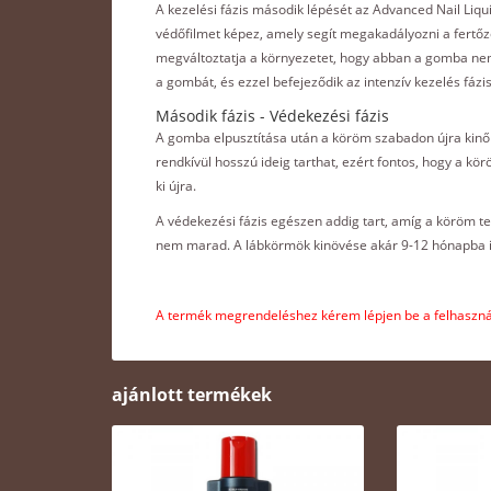
A kezelési fázis második lépését az Advanced Nail Liqu
védőfilmet képez, amely segít megakadályozni a fertőz
megváltoztatja a környezetet, hogy abban a gomba nem
a gombát, és ezzel befejeződik az intenzív kezelés fázi
Második fázis - Védekezési fázis
A gomba elpusztítása után a köröm szabadon újra kinőh
rendkívül hosszú ideig tarthat, ezért fontos, hogy a k
ki újra.
A védekezési fázis egészen addig tart, amíg a köröm t
nem marad. A lábkörmök kinövése akár 9-12 hónapba is
A termék megrendeléshez kérem lépjen be a felhasznál
ajánlott termékek