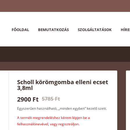
FŐOLDAL
BEMUTATKOZÁS
SZOLGÁLTATÁSOK
HÍRE
Scholl körömgomba elleni ecset
3,8ml
2900 Ft
5785 Ft
Egyszerűen használható, „minden egyben” kezelő szett.
A termék megrendeléshez kérem lépjen be a
felhasználónevével, vagy regisztráljon.