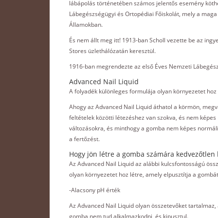
lábápolás történetében számos jelentős esemény köthető
Lábegészségügyi és Ortopédiai Főiskolát, mely a maga
Államokban.
És nem állt meg itt! 1913-ban Scholl vezette be az ing
Stores üzlethálózatán keresztül.
1916-ban megrendezte az első Éves Nemzeti Lábegész
Advanced Nail Liquid
A folyadék különleges formulája olyan környezetet hoz
Ahogy az Advanced Nail Liquid áthatol a körmön, megv
feltételek közötti létezéshez van szokva, és nem kép
változásokra, és minthogy a gomba nem képes normális
a fertőzést.
Hogy jön létre a gomba számára kedvezőtlen 
Az Advanced Nail Liquid az alábbi kulcsfontosságú öss
olyan környezetet hoz létre, amely elpusztítja a gombát
-Alacsony pH érték
Az Advanced Nail Liquid olyan összetevőket tartalmaz
gomba nem tud alkalmazkodni, és kipusztul.