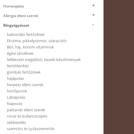
Homeopátia
Allergia elleni szerek
Bőrgyógyászat
bakteriális fertőzések
Ekcéma, pikkelysömör, száraz bőr
Bőr, haj , köröm vitaminok
égési sérülések
felfekvést megelőző, kezelő készítmények
fertőtlenítés
gombás fertőzések
hajápolás
herpesz elleni szerek
hintőporok
Lábápolás
Napozás
pattanás elleni szerek
rovar és kullancscsípés
sebkezelés
szemölcs és tyúkszemirtók