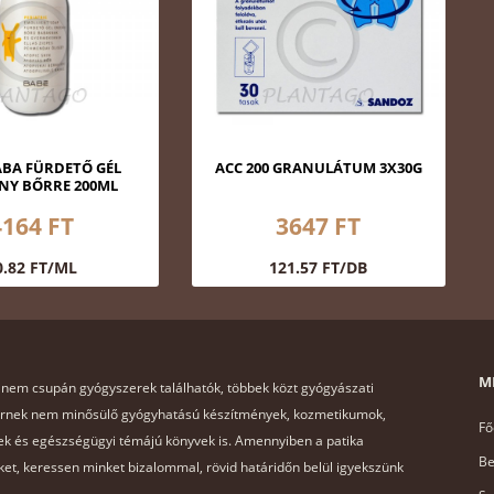
ABA FÜRDETŐ GÉL
ACC 200 GRANULÁTUM 3X30G
NY BŐRRE 200ML
4164 FT
3647 FT
0.82 FT/ML
121.57 FT/DB
M
 nem csupán gyógyszerek találhatók, többek közt gyógyászati
ernek nem minősülő gyógyhatású készítmények, kozmetikumok,
Fő
k és egészségügyi témájú könyvek is. Amennyiben a patika
Be
et, keressen minket bizalommal, rövid határidőn belül igyekszünk