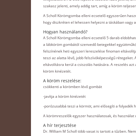
szakasz jelenti, amely addig tart, amíg a köröm telje
A Scholl Körömgomba elleni ecsetelő egyszerűen haszn
hogy diszkréten el lehessen helyezni a táskában vagy 
Hogyan használandó?
A Scholl Körömgomba elleni ecsetelő 5 darab eldobhat
a lábköröm gombától szenvedő betegekkel együttműködve
felszínének heti egyszeri lereszelése finoman eltávolít
teszi az alatta lévő, jobb felszívóképességű rétegeket
eltávolításra kerül a csiszolás hatására. A reszelés azt a
köröm kinézetét.
A köröm reszelése:
csökkenti a körömben lévő gombát
-javítja a köröm kinézetét
-porózusabbá teszi a körmöt, ami elősegíti a folyadé
A körömreszelők egyszer használatosak, és használat 
A hír terjesztése
Dr. William M Scholl több vasat is tartott a tűzben. Nem