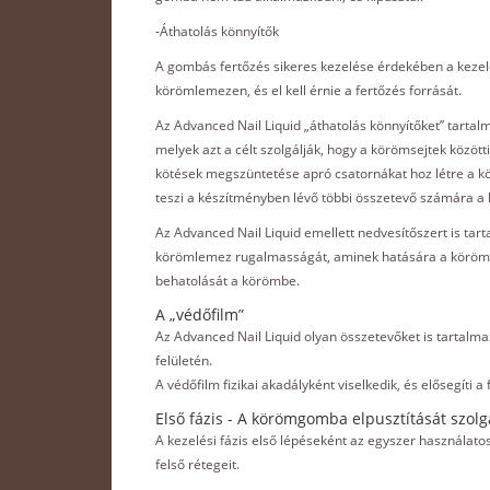
-Áthatolás könnyítők
A gombás fertőzés sikeres kezelése érdekében a kezelé
körömlemezen, és el kell érnie a fertőzés forrását.
Az Advanced Nail Liquid „áthatolás könnyítőket” tartalm
melyek azt a célt szolgálják, hogy a körömsejtek közö
kötések megszüntetése apró csatornákat hoz létre a k
teszi a készítményben lévő többi összetevő számára a 
Az Advanced Nail Liquid emellett nedvesítőszert is tart
körömlemez rugalmasságát, aminek hatására a körömle
behatolását a körömbe.
A „védőfilm”
Az Advanced Nail Liquid olyan összetevőket is tartalma
felületén.
A védőfilm fizikai akadályként viselkedik, és elősegíti a
Első fázis - A körömgomba elpusztítását szolg
A kezelési fázis első lépéseként az egyszer használatos 
felső rétegeit.