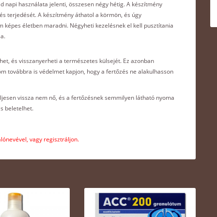
id napi használata jelenti, összesen négy hétig. A készítmény
és terjedését. A készítmény áthatol a körmön, és úgy
 képes életben maradni. Négyheti kezelésnek el kell pusztítania
sa.
et, és visszanyerheti a természetes külsejét. Ez azonban
öröm továbbra is védelmet kapjon, hogy a fertőzés ne alakulhasson
eljesen vissza nem nő, és a fertőzésnek semmilyen látható nyoma
 beletelhet.
ónevével, vagy regisztráljon.