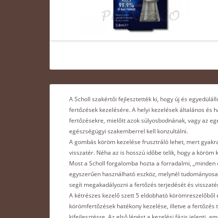
A Scholl szakértői fejlesztették ki, hogy új és egyedü
fertőzések kezelésére. A helyi kezelések általános é
fertőzésekre, mielőtt azok súlyosbodnának, vagy az 
egészségügyi szakemberrel kell konzultálni.
A gombás köröm kezelése frusztráló lehet, mert gyakran
visszatér. Néha az is hosszú időbe telik, hogy a köröm
Most a Scholl forgalomba hozta a forradalmi, „minden e
egyszerűen használható eszköz, melynél tudományosan
segít megakadályozni a fertőzés terjedését és visszatér
A kétrészes kezelő szett 5 eldobható körömreszelőből 
körömfertőzések hatékony kezelése, illetve a fertőzés 
kifejlesztésre. Az első lépést a kezelési fázis jelenti,