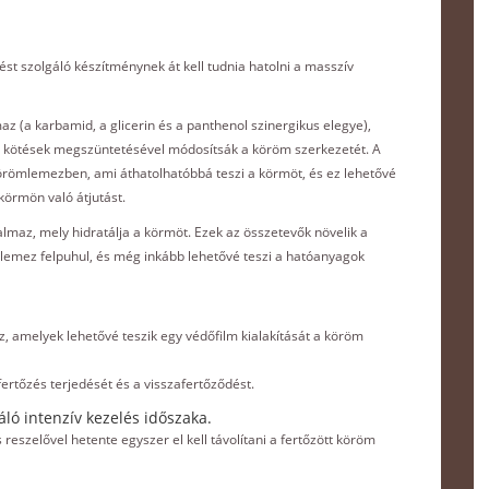
st szolgáló készítménynek át kell tudnia hatolni a masszív
az (a karbamid, a glicerin és a panthenol szinergikus elegye),
tti kötések megszüntetésével módosítsák a köröm szerkezetét. A
örömlemezben, ami áthatolhatóbbá teszi a körmöt, és ez lehetővé
körmön való átjutást.
almaz, mely hidratálja a körmöt. Ezek az összetevők növelik a
mez felpuhul, és még inkább lehetővé teszi a hatóanyagok
z, amelyek lehetővé teszik egy védőfilm kialakítását a köröm
 fertőzés terjedését és a visszafertőződést.
áló intenzív kezelés időszaka.
reszelővel hetente egyszer el kell távolítani a fertőzött köröm