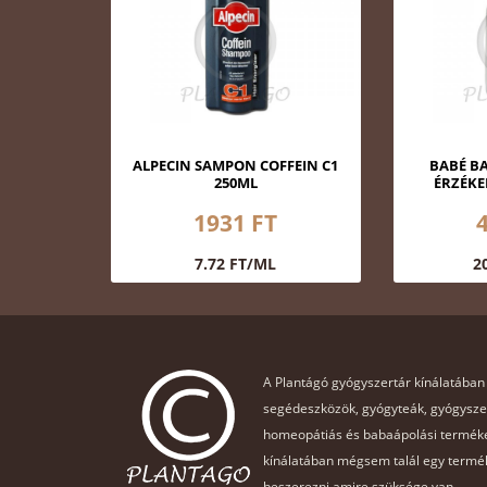
ALPECIN SAMPON COFFEIN C1
BABÉ B
250ML
ÉRZÉKE
1931 FT
7.72 FT/ML
2
A Plantágó gyógyszertár kínálatában
segédeszközök, gyógyteák, gyógysz
homeopátiás és babaápolási terméke
kínálatában mégsem talál egy termék
beszerezni amire szüksége van.