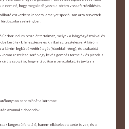
sen le nem nő, hogy megakadályozza a köröm visszafertőződését.
álható eszközként kapható, amelyet speciálisan arra terveztek,
a fürdőszoba szekrényben.
ó Carborundum reszelőt tartalmaz, melyek a lábgyógyászokkal és
 kerültek kifejlesztésre és klinikailag tesztelésre. A köröm
ja a köröm legkülső védőrétegét (hátoldali réteg), és szabaddá
. A köröm reszelése során egy kevés gombás törmelék és piszok is
 célt is szolgálja, hogy eltávolítsa a barázdákat, és javítsa a
k hatékonyabb behatolását a körömbe
után azonnal eldobandók.
csak lángeszű feltaláló, hanem elkötelezett tanár is volt, és a