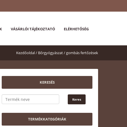
K
VÁSÁRLÓI TÁJÉKOZTATÓ
ELÉRHETŐSÉG
Kezdőoldal /
Bőrgyógyászat /
gombás fertőzések
KERESÉS
TERMÉKKATEGÓRIÁK