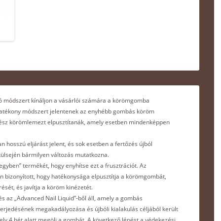
lálló módszert kínáljon a vásárlói számára a körömgomba
s hatékony módszert jelentenek az enyhébb gombás köröm
egész körömlemezt elpusztítanák, amely esetben mindenképpen
 hosszú eljárást jelent, és sok esetben a fertőzés újból
 külsején bármilyen változás mutatkozna.
gyben” termékét, hogy enyhítse ezt a frusztrációt. Az
 bizonyított, hogy hatékonysága elpusztítja a körömgombát,
ését, és javítja a köröm kinézetét.
és az „Advanced Nail Liquid”-ből áll, amely a gombás
terjedésének megakadályozása és újbóli kialakulás céljából került
 amely 4 hét alatt megöli a gombát. A következő lépést a védekezési