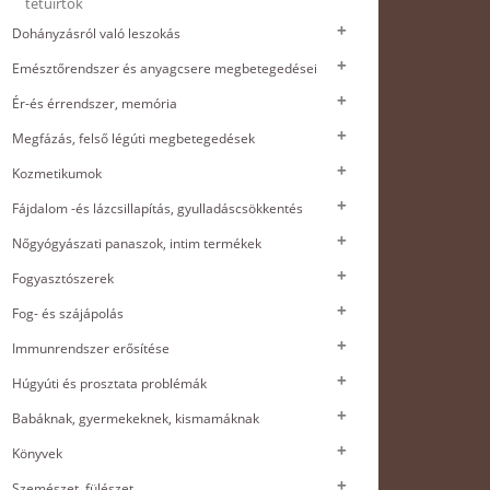
tetűirtók
Dohányzásról való leszokás
Emésztőrendszer és anyagcsere megbetegedései
Ér-és érrendszer, memória
Megfázás, felső légúti megbetegedések
Kozmetikumok
Fájdalom -és lázcsillapítás, gyulladáscsökkentés
Nőgyógyászati panaszok, intim termékek
Fogyasztószerek
Fog- és szájápolás
Immunrendszer erősítése
Húgyúti és prosztata problémák
Babáknak, gyermekeknek, kismamáknak
Könyvek
Szemészet, fülészet