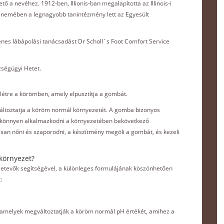
 a nevéhez. 1912-ben, Illionis-ban megalapította az Illinois-i
 nemében a legnagyobb tanintézmény lett az Egyesült
yenes lábápolási tanácsadást Dr Scholl´s Foot Comfort Service
ségügyi Hetet.
 létre a körömben, amely elpusztítja a gombát.
áltoztatja a köröm normál környezetét. A gomba bizonyos
es könnyen alkalmazkodni a környezetében bekövetkező
an nőni és szaporodni, a készítmény megöli a gombát, és kezeli
környezet?
zetevők segítségével, a különleges formulájának köszönhetően
:
, amelyek megváltoztatják a köröm normál pH értékét, amihez a