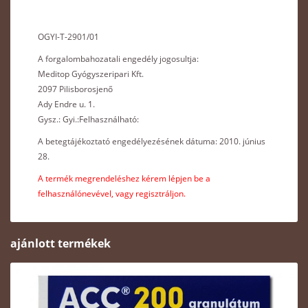
OGYI-T-2901/01
A forgalombahozatali engedély jogosultja:
Meditop Gyógyszeripari Kft.
2097 Pilisborosjenő
Ady Endre u. 1.
Gysz.: Gyi.:Felhasználható:
A betegtájékoztató engedélyezésének dátuma: 2010. június
28.
A termék megrendeléshez kérem lépjen be a
felhasználónevével, vagy regisztráljon.
ajánlott termékek