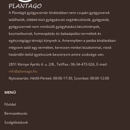
A Plantágó gyógyszertár kínálatában nem csupán gyógyszerek
találhatók, többek közt gyógyászati segédeszközök, gyógyteák,
gyógyszernek nem minősülő gyógyhatású készítmények,
kozmetikumok, homeopátiás és babaápolási termékek és
egészségügyi témájú könyvek is. Amennyiben a patika kínálatában
mégsem talál egy terméket, keressen minket bizalommal, rövid
határidőn belül igyekszünk beszerezni amire szüksége van.
2851 Környe Április 4. u. 2/B., Tel/Fax.: 06-34-473-026, E-mail:
info@plantago.hu
Nyitvatartás: Hétfő-Péntek: 08:00-17:30, Szombat: 08:00-12:00
MENÜ
Főoldal
Bemutatkozás
Szolgáltatások