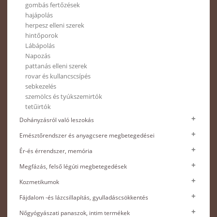
gombás fertőzések
hajápolás
herpesz elleni szerek
hintőporok
Lábápolás
Napozás
pattanás elleni szerek
rovar és kullancscsípés
sebkezelés
szemölcs és tyúkszemirtók
tetűirtók
Dohányzásról való leszokás
Emésztőrendszer és anyagcsere megbetegedései
Ér-és érrendszer, memória
Megfázás, felső légúti megbetegedések
Kozmetikumok
Fájdalom -és lázcsillapítás, gyulladáscsökkentés
Nőgyógyászati panaszok, intim termékek