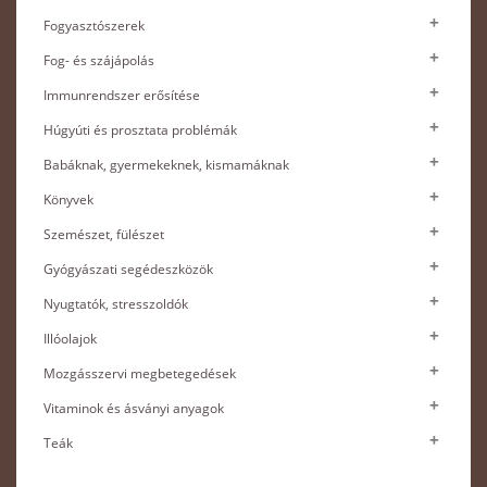
Fogyasztószerek
Fog- és szájápolás
Immunrendszer erősítése
Húgyúti és prosztata problémák
Babáknak, gyermekeknek, kismamáknak
Könyvek
Szemészet, fülészet
Gyógyászati segédeszközök
Nyugtatók, stresszoldók
Illóolajok
Mozgásszervi megbetegedések
Vitaminok és ásványi anyagok
Teák