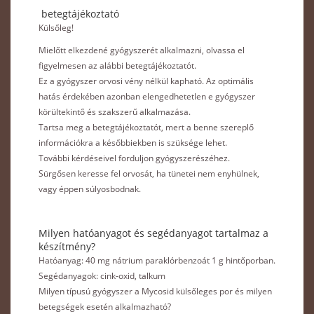
betegtájékoztató
Külsőleg!
Mielőtt elkezdené gyógyszerét alkalmazni, olvassa el
figyelmesen az alábbi betegtájé­koztatót.
Ez a gyógyszer orvosi vény nélkül kapható. Az optimális
hatás érdekében azonban elengedhetetlen e gyógyszer
körültekintő és szakszerű alkalmazása.
Tartsa meg a betegtájékoztatót, mert a benne szereplő
információkra a későbbiekben is szüksége lehet.
További kérdéseivel forduljon gyógyszerészéhez.
Sürgősen keresse fel orvosát, ha tünetei nem enyhülnek,
vagy éppen súlyosbodnak.
Milyen hatóanyagot és segédanyagot tartalmaz a
készítmény?
Hatóanyag: 40 mg nátrium paraklórbenzoát 1 g hintőporban.
Segédanyagok: cink-oxid, talkum
Milyen típusú gyógyszer a Mycosid külsőleges por és milyen
betegségek esetén alkalmazható?