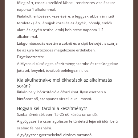
főleg zárt, rosszul szellőző lábbeli rendsze­res viselésekor
naponta 1 alkalommal.
Kialakult fertőzések kezelésére: a leggyakrabban érintett
területek (láb, lábujjak közei és az ágyéki, hónalji, emlők
alatti és egyéb testhajlatok) behintése naponta 1-2
alkalommal.
Lábgombásodás esetén a zoknit és a cipő belsejét is szórja
be az újra fertőződés megelőzése érdeké­ben.
Figyelmeztetés:
A Mycosid külsőleges készítmény; szembe és testüregekbe
juttatni, lenyelni, továbbá belélegezni tilos.
Kialakulhatnak-e mellékhatások az alkalmazás
során?
Ritkán helyi bőrirritáció előfordulhat. Ilyen esetben a
hintőport bő, szappanos vízzel le kell mosni.
Hogyan kell tárolni a készítményt?
Szobahőmérsékleten 15-25 oC között tartandó.
A gyógyszert a csomagoláson feltüntetett lejárati időn belül
szabad felhasználni.
A gyógyszer gyermekektől elzárva tartandó.