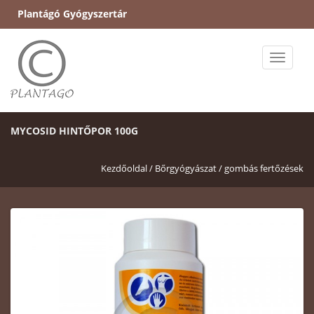
Plantágó Gyógyszertár
Toggle
naviga
MYCOSID HINTŐPOR 100G
Kezdőoldal /
Bőrgyógyászat /
gombás fertőzések