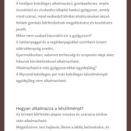
A hintőpor külsőleges alkalmazású, gombaellenes, enyhe
összehúzó és viszketéscsillapító hatású gyógyszer, amely
mind száraz, mind nedvedző klinikai elváltozásokat okozó
felületi gombás bőrfer­tőzések megelőzésére és kezelésére
javallt.
Mikor nem szabad használni ezt a gyógyszert?
A hatóanyaggal és a segédanyagokkal szembeni ismert
túlérzékenység esetén.
Gyermekkorban, valamint terhesség és szoptatás ideje alatt
fokozott körültekintéssel alkalmazható.
Alkalmazható-e más gyógyszerekkel egyidejűleg?
A Mycosid külsőleges por más külsőleges készítménnyel
egyidejűleg nem alkalmazható.
Hogyan alkalmazza a készítményt?
Az érintett bőrfelület alapos mosása és szárazra törlése
után alkalmazható.
Megelőzésre: test hajlatok, illetve a lábfej behintésére, és