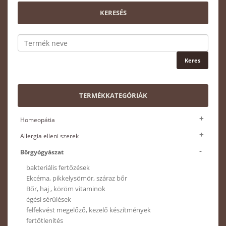
KERESÉS
TERMÉKKATEGÓRIÁK
Homeopátia
Allergia elleni szerek
Bőrgyógyászat
bakteriális fertőzések
Ekcéma, pikkelysömör, száraz bőr
Bőr, haj , köröm vitaminok
égési sérülések
felfekvést megelőző, kezelő készítmények
fertőtlenítés