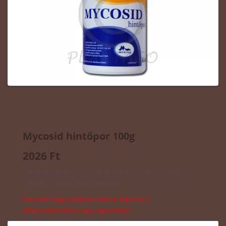
Mycosid hintőpor 100g
2026 Ft
Külsőleges alkalmazású, gombaellenes, enyhe összehúzó és
viszketéscsillapító hatású gyógyszer.
A termék megrendeléshez kérem lépjen be a
felhasználónevével, vagy regisztráljon.