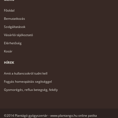
Főoldal
Bemutatkozás
Szolgáltatások
Vásárlói tájékoztató
Elérhetőség
Kosár
HÍREK
Amit a kullancsokról tudni kell
Fogyás homeopátiás segítséggel
Gyomorégés, reflux betegség, fekély
©2014 Plantágó gyógyszertár - www.plantango.hu online patika