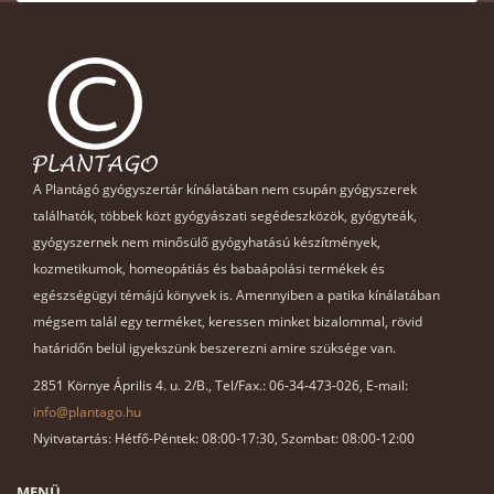
A Plantágó gyógyszertár kínálatában nem csupán gyógyszerek
találhatók, többek közt gyógyászati segédeszközök, gyógyteák,
gyógyszernek nem minősülő gyógyhatású készítmények,
kozmetikumok, homeopátiás és babaápolási termékek és
egészségügyi témájú könyvek is. Amennyiben a patika kínálatában
mégsem talál egy terméket, keressen minket bizalommal, rövid
határidőn belül igyekszünk beszerezni amire szüksége van.
2851 Környe Április 4. u. 2/B., Tel/Fax.: 06-34-473-026, E-mail:
info@plantago.hu
Nyitvatartás: Hétfő-Péntek: 08:00-17:30, Szombat: 08:00-12:00
MENÜ