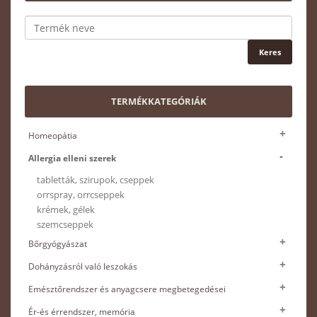
TERMÉKKATEGÓRIÁK
Homeopátia
Allergia elleni szerek
tabletták, szirupok, cseppek
orrspray, orrcseppek
krémek, gélek
szemcseppek
Bőrgyógyászat
Dohányzásról való leszokás
Emésztőrendszer és anyagcsere megbetegedései
Ér-és érrendszer, memória