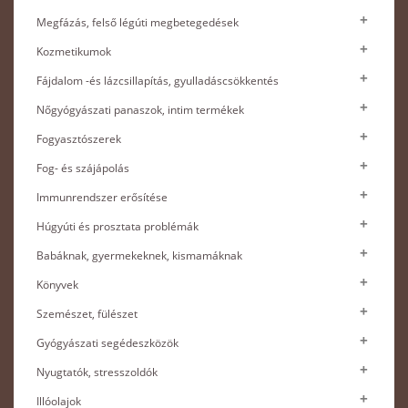
Megfázás, felső légúti megbetegedések
Kozmetikumok
Fájdalom -és lázcsillapítás, gyulladáscsökkentés
Nőgyógyászati panaszok, intim termékek
Fogyasztószerek
Fog- és szájápolás
Immunrendszer erősítése
Húgyúti és prosztata problémák
Babáknak, gyermekeknek, kismamáknak
Könyvek
Szemészet, fülészet
Gyógyászati segédeszközök
Nyugtatók, stresszoldók
Illóolajok