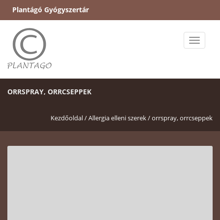
Plantágó Gyógyszertár
Toggle
naviga
ORRSPRAY, ORRCSEPPEK
Kezdőoldal /
Allergia elleni szerek /
orrspray, orrcseppek