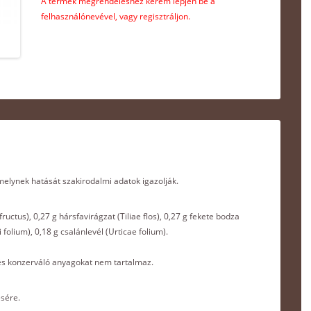
A termék megrendeléshez kérem lépjen be a
felhasználónevével, vagy regisztráljon.
lynek hatását szakirodalmi adatok igazolják.
i fructus), 0,27 g hársfavirágzat (Tiliae flos), 0,27 g fekete bodza
ri folium), 0,18 g csalánlevél (Urticae folium).
 és konzerváló anyagokat nem tartalmaz.
sére.