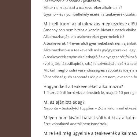
-Szervezet állapotának javítására.
Mikor nem szabad a teakeveréket alkalmazni?
Gyomor- és nyombélfekély esetén a teakeverék csalánl
Mit kell tudni az alkalmazás megkezdése előt
Amennyiben nem biztos a kezelni kívánt tünetek okában
Alkalmazhatják-e a teakeveréket gyermekek is?
A teakeverék 14 éven aluli gyermekeknek nem ajánlott
Alkalmazható-e a teakeverék más gyógyszerekkel együ
A teakeverék enyhe vizelethajtó és anyagcserét fokozó
(vízhajtók, lázcsillapítók, stb.) felszívódását, ezért a 
Mit kell megfontolni várandósság és szoptatás ideje ala
Várandósság- és szoptatás ideje alatt nem javasolt a f
Hogyan kell a teakeveréket alkalmazni?
1 filtert 2,5 dl forró vízzel öntsünk le, majd 5-10 percig
Mi az ajánlott adag?
Naponta – testsúlytól függően – 2-3 alkalommal étkezé
Milyen nem kívánt hatást válthat ki az alkalm
Erre vonatkozó adatok nem ismertek.
Mire kell még ügyelnie a teakeverék alkalmaz