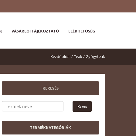
K
VÁSÁRLÓI TÁJÉKOZTATÓ
ELÉRHETŐSÉG
Kezdőoldal /
Teák /
Gyógyteák
KERESÉS
TERMÉKKATEGÓRIÁK