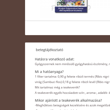
betegtájékoztató
Hatásra vonatkozó adat:
Gyógyszernek nem minősülő gyógyhatású észítmény, me
Mi a hatóanyaga?
1 filter tartalma: 0,90 g fekete ribizli termés (Ribis nigr
virág (Sambuci flos).0,18 g fekete ribizli levél (Ribis nig
Mit tartalmaz még a teakeverék?
A teakeverék egyéb hozzáadott szín-, aroma-, adalék-
Mikor ajánlott a teakeverék alkalmazása?
-Meghűléses betegségek kezelésére és azok megelőzé