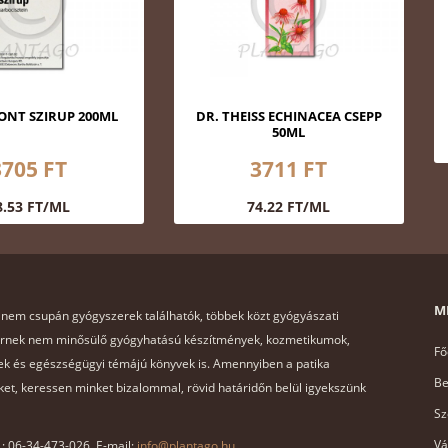
NT SZIRUP 200ML
DR. THEISS ECHINACEA CSEPP
50ML
3705 FT
3711 FT
8.53 FT/ML
74.22 FT/ML
M
 nem csupán gyógyszerek találhatók, többek közt gyógyászati
ernek nem minősülő gyógyhatású készítmények, kozmetikumok,
Fő
k és egészségügyi témájú könyvek is. Amennyiben a patika
Be
et, keressen minket bizalommal, rövid határidőn belül igyekszünk
Sz
Vá
x.: 06-34-473-026, E-mail:
info@plantago.hu