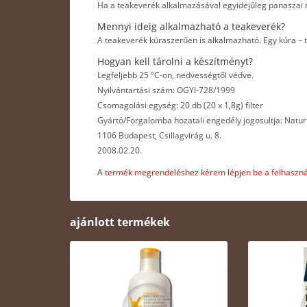
Ha a teakeverék alkalmazásával egyidejűleg panaszai 
Mennyi ideig alkalmazható a teakeverék?
A teakeverék kúraszerűen is alkalmazható. Egy kúra – 
Hogyan kell tárolni a készítményt?
Legfeljebb 25 ºC-on, nedvességtől védve.
Nyilvántartási szám: OGYI-728/1999
Csomagolási egység: 20 db (20 x 1,8g) filter
Gyártó/Forgalomba hozatali engedély jogosultja: Natu
1106 Budapest, Csillagvirág u. 8.
2008.02.20.
A termék megrendeléshez kérem lépjen be a felhasznál
ajánlott termékek