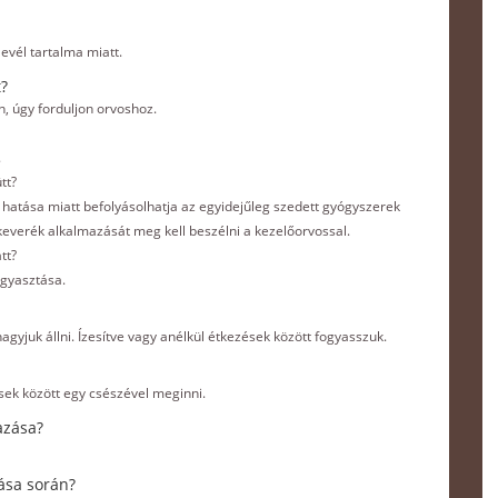
evél tartalma miatt.
t?
, úgy forduljon orvoshoz.
.
tt?
 hatása miatt befolyásolhatja az egyidejűleg szedett gyógyszerek
teakeverék alkalmazását meg kell beszélni a kezelőorvossal.
tt?
ogyasztása.
 hagyjuk állni. Ízesítve vagy anélkül étkezések között fogyasszuk.
sek között egy csészével meginni.
azása?
ása során?