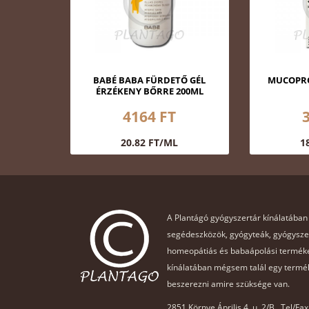
BABÉ BABA FÜRDETŐ GÉL
MUCOPRO
ÉRZÉKENY BŐRRE 200ML
4164 FT
20.82 FT/ML
1
A Plantágó gyógyszertár kínálatában
segédeszközök, gyógyteák, gyógysz
homeopátiás és babaápolási terméke
kínálatában mégsem talál egy termék
beszerezni amire szüksége van.
2851 Környe Április 4. u. 2/B., Tel/Fa