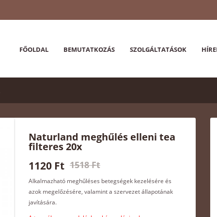
FŐOLDAL
BEMUTATKOZÁS
SZOLGÁLTATÁSOK
HÍRE
Naturland meghűlés elleni tea
filteres 20x
1120 Ft
1518 Ft
Alkalmazható meghűléses betegségek kezelésére és
azok megelőzésére, valamint a szervezet állapotának
javítására.