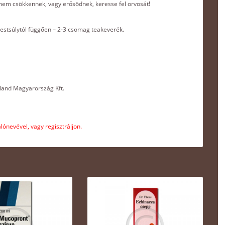
nem csökkennek, vagy erősödnek, keresse fel orvosát!
testsúlytól függően – 2-3 csomag teakeverék.
rland Magyarország Kft.
ónevével, vagy regisztráljon.