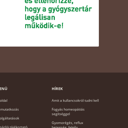
ENÜ
HÍREK
oldal
Amit a kullancsokról tudni kell
mutatkozás
Fogyás homeopátiás
segítséggel
olgáltatások
Gyomorégés, reflux
sárlói tájékoztató
betegség, fekély