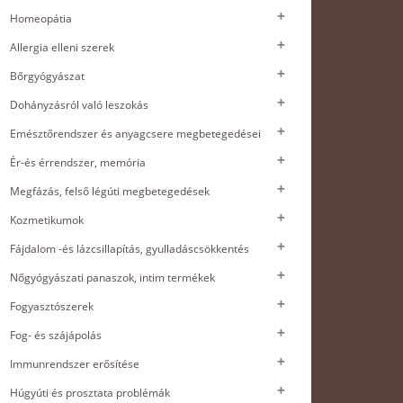
Homeopátia
Allergia elleni szerek
Bőrgyógyászat
Dohányzásról való leszokás
Emésztőrendszer és anyagcsere megbetegedései
Ér-és érrendszer, memória
Megfázás, felső légúti megbetegedések
Kozmetikumok
Fájdalom -és lázcsillapítás, gyulladáscsökkentés
Nőgyógyászati panaszok, intim termékek
Fogyasztószerek
Fog- és szájápolás
Immunrendszer erősítése
Húgyúti és prosztata problémák