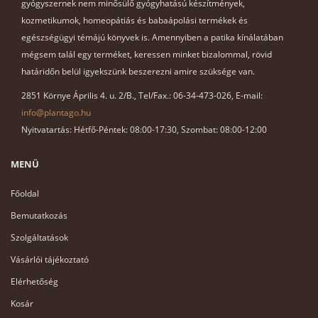
gyógyszernek nem minősülő gyógyhatású készítmények,
kozmetikumok, homeopátiás és babaápolási termékek és
egészségügyi témájú könyvek is. Amennyiben a patika kínálatában
mégsem talál egy terméket, keressen minket bizalommal, rövid
határidőn belül igyekszünk beszerezni amire szüksége van.
2851 Környe Április 4. u. 2/B., Tel/Fax.: 06-34-473-026, E-mail:
info@plantago.hu
Nyitvatartás: Hétfő-Péntek: 08:00-17:30, Szombat: 08:00-12:00
MENÜ
Főoldal
Bemutatkozás
Szolgáltatások
Vásárlói tájékoztató
Elérhetőség
Kosár