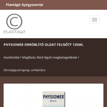
Plantágó Gyógyszertár
Toggle
naviga
PHYSIOMER ORRÖBLÍTŐ OLDAT FELNŐTT 135ML
Kezdőoldal /
Megfázás, felső légúti megbetegedések /
Orrcsepp,orrspray, orrkenőcs