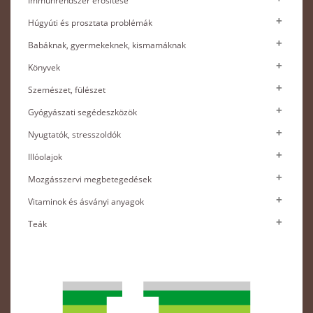
Immunrendszer erősítése
Húgyúti és prosztata problémák
Babáknak, gyermekeknek, kismamáknak
Könyvek
Szemészet, fülészet
Gyógyászati segédeszközök
Nyugtatók, stresszoldók
Illóolajok
Mozgásszervi megbetegedések
Vitaminok és ásványi anyagok
Teák