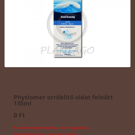
Physiomer orröblítő oldat felnőtt
135ml
0 Ft
A termék megrendeléshez kérem lépjen be a
felhasználónevével, vagy regisztráljon.