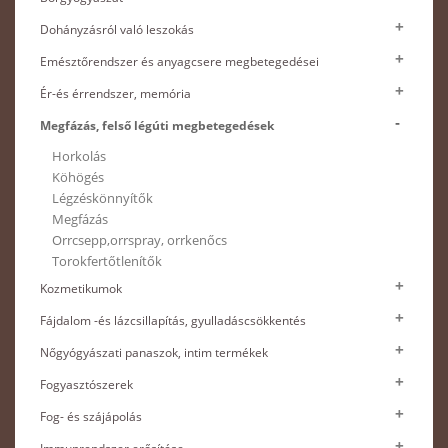
Dohányzásról való leszokás
Emésztőrendszer és anyagcsere megbetegedései
Ér-és érrendszer, memória
Megfázás, felső légúti megbetegedések
Horkolás
Köhögés
Légzéskönnyítők
Megfázás
Orrcsepp,orrspray, orrkenőcs
Torokfertőtlenítők
Kozmetikumok
Fájdalom -és lázcsillapítás, gyulladáscsökkentés
Nőgyógyászati panaszok, intim termékek
Fogyasztószerek
Fog- és szájápolás