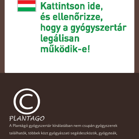
A Plantágó gyógyszertár kínálatában nem csupán gyógyszerek
találhatók, többek közt gyógyászati segédeszközök, gyógyteák,