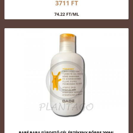
3711 FT
74.22 FT/ML
BABÉ BABA FÜRDETŐ GÉL ÉRZÉKENY BŐRRE 200ML