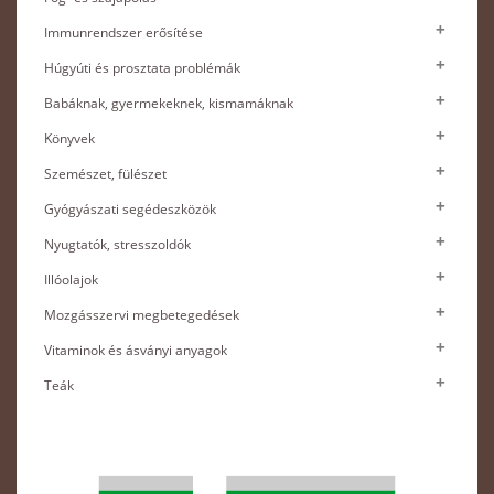
Immunrendszer erősítése
Húgyúti és prosztata problémák
Babáknak, gyermekeknek, kismamáknak
Könyvek
Szemészet, fülészet
Gyógyászati segédeszközök
Nyugtatók, stresszoldók
Illóolajok
Mozgásszervi megbetegedések
Vitaminok és ásványi anyagok
Teák