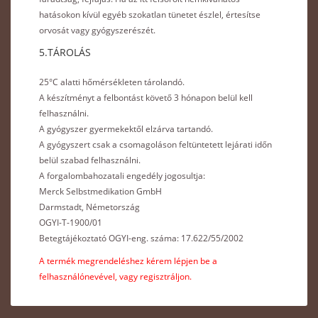
hatásokon kívül egyéb szokatlan tünetet észlel, értesítse
orvosát vagy gyógyszerészét.
5.TÁROLÁS
25°C alatti hőmérsékleten tárolandó.
A készítményt a felbontást követő 3 hónapon belül kell
felhasználni.
A gyógyszer gyermekektől elzárva tartandó.
A gyógyszert csak a csomagoláson feltüntetett lejárati időn
belül szabad felhasználni.
A forgalombahozatali engedély jogosultja:
Merck Selbstmedikation GmbH
Darmstadt, Németország
OGYI-T-1900/01
Betegtájékoztató OGYI-eng. száma: 17.622/55/2002
A termék megrendeléshez kérem lépjen be a
felhasználónevével, vagy regisztráljon.