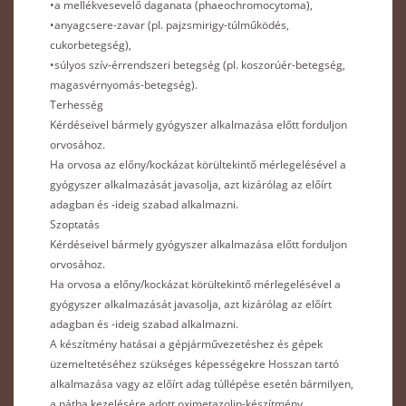
•a mellékvesevelő daganata (phaeochromocytoma),
•anyagcsere-zavar (pl. pajzsmirigy-túlműködés,
cukorbetegség),
•súlyos szív-érrendszeri betegség (pl. koszorúér-betegség,
magasvérnyomás-betegség).
Terhesség
Kérdéseivel bármely gyógyszer alkalmazása előtt forduljon
orvosához.
Ha orvosa az előny/kockázat körültekintő mérlegelésével a
gyógyszer alkalmazását javasolja, azt kizárólag az előírt
adagban és -ideig szabad alkalmazni.
Szoptatás
Kérdéseivel bármely gyógyszer alkalmazása előtt forduljon
orvosához.
Ha orvosa a előny/kockázat körültekintő mérlegelésével a
gyógyszer alkalmazását javasolja, azt kizárólag az előírt
adagban és -ideig szabad alkalmazni.
A készítmény hatásai a gépjárművezetéshez és gépek
üzemeltetéséhez szükséges képességekre Hosszan tartó
alkalmazása vagy az előírt adag túllépése esetén bármilyen,
a nátha kezelésére adott oximetazolin-készítmény