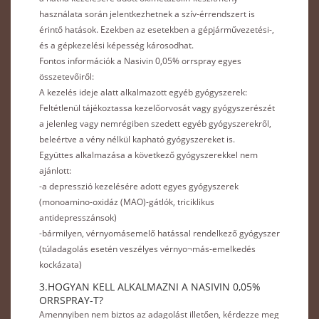
használata során jelentkezhetnek a szív-érrendszert is
érintő hatások. Ezekben az esetekben a gépjárművezetési-,
és a gépkezelési képesség károsodhat.
Fontos információk a Nasivin 0,05% orrspray egyes
összetevőiről:
A kezelés ideje alatt alkalmazott egyéb gyógyszerek:
Feltétlenül tájékoztassa kezelőorvosát vagy gyógyszerészét
a jelenleg vagy nemrégiben szedett egyéb gyógyszerekről,
beleértve a vény nélkül kapható gyógyszereket is.
Együttes alkalmazása a következő gyógyszerekkel nem
ajánlott:
-a depresszió kezelésére adott egyes gyógyszerek
(monoamino-oxidáz (MAO)-gátlók, triciklikus
antidepresszánsok)
-bármilyen, vérnyomásemelő hatással rendelkező gyógyszer
(túladagolás esetén veszélyes vérnyo¬más-emelkedés
kockázata)
3.HOGYAN KELL ALKALMAZNI A NASIVIN 0,05%
ORRSPRAY-T?
Amennyiben nem biztos az adagolást illetően, kérdezze meg