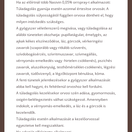
Ha az előírtnál több Nasivin 0,05% orrspray-t alkalmazott:
Túladagolás gyanúja esetén azonnal értesítse orvosát. A
túladagolás súlyosságától függően orvosa döntheti el, hogy
milyen intézkedés szükséges.
A gyógyszer véletlenszerű megivása, vagy túladagolása az
alábbi tüneteket okozhatja: pupillatágulat, émelygés, az
ajkak kékes elszíneződése, láz, görcsök, vérkeringési
zavarok (szaporább vagy ritkább szívverés,
szívdobogásérzés, szívritmuszavar, szívmegállás,
vérnyomás-emelkedés vagy -hirtelen csökkenés), pszichés
zavarok, aluszékonyság, testhőmérséklet-csökkenés, légzési
zavarok, tüdővizenyő, a légzőközpont bénulása, kóma.
A fenti tünetek jelentkezésekor a gyógyszer alkalmazását
abba kell hagyni, és feltétlenül orvoshoz kell fordulni.
A túladagolás kezelésekor orvosi szén adása, gyomormosás,
oxigén-belélegeztetés válhat szükségessé. Amennyiben
indokolt, a vérnyomás-emelkedés, a láz és a görcsök is
kezelendők.
Túladagolás esetén alkalmazását a kezelőorvossal
egyeztetve kell megszakítani.
Ha adagját elfelejtette alkalmazni