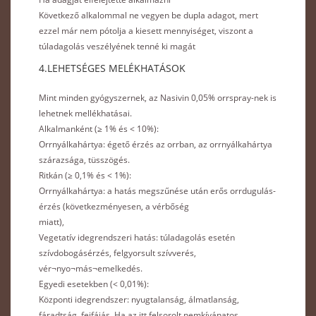
Következő alkalommal ne vegyen be dupla adagot, mert
ezzel már nem pótolja a kiesett mennyiséget, viszont a
túladagolás veszélyének tenné ki magát
4.LEHETSÉGES MELÉKHATÁSOK
Mint minden gyógyszernek, az Nasivin 0,05% orrspray-nek is
lehetnek mellékhatásai.
Alkalmanként (≥ 1% és < 10%):
Orrnyálkahártya: égető érzés az orrban, az orrnyálkahártya
szárazsága, tüsszögés.
Ritkán (≥ 0,1% és < 1%):
Orrnyálkahártya: a hatás megszűnése után erős orrdugulás-
érzés (következményesen, a vérbőség
miatt),
Vegetatív idegrendszeri hatás: túladagolás esetén
szívdobogásérzés, felgyorsult szívverés,
vér¬nyo¬más¬emelkedés.
Egyedi esetekben (< 0,01%):
Központi idegrendszer: nyugtalanság, álmatlanság,
fáradtság, fejfájás. Ha az itt felsorolt nemkívánatos