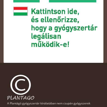
A Plantágó gyógyszertár kínálatában nem csupán gyógyszerek