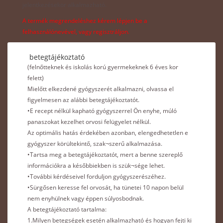
jelentkezésekor alkalmazható.
A termék megrendeléshez kérem lépjen be a
felhasználónevével, vagy regisztráljon.
betegtájékoztató
(felnőtteknek és iskolás korú gyermekeknek 6 éves kor
felett)
Mielőtt elkezdené gyógyszerét alkalmazni, olvassa el
figyelmesen az alábbi betegtájékoztatót.
•E recept nélkül kapható gyógyszerrel Ön enyhe, múló
panaszokat kezelhet orvosi felügyelet nélkül.
Az optimális hatás érdekében azonban, elengedhetetlen e
gyógyszer körültekintő, szak¬szerű alkalmazása.
•Tartsa meg a betegtájékoztatót, mert a benne szereplő
információkra a későbbiekben is szük¬sége lehet.
•További kérdéseivel forduljon gyógyszerészéhez.
•Sürgősen keresse fel orvosát, ha tünetei 10 napon belül
nem enyhülnek vagy éppen súlyosbodnak.
A betegtájékoztató tartalma:
1.Milyen betegségek esetén alkalmazható és hogyan fejti ki