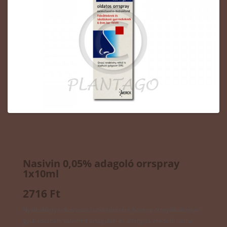
Nasivin 0,05% adagoló orrspray
1x10ml
2716 Ft
Nyálkahártya-duzzanat csökkentésére heveny orrnyálkahártya-
gyulladásban, valamint értágulat- és allergiás eredetű nátha