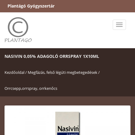
Plantágó Gyógyszertár
Toggle
naviga
NASIVIN 0,05% ADAGOLÓ ORRSPRAY 1X10ML
Kezdőoldal /
Megfázás, felső légúti megbetegedések /
Orrcsepp,orrspray, orrkenőcs