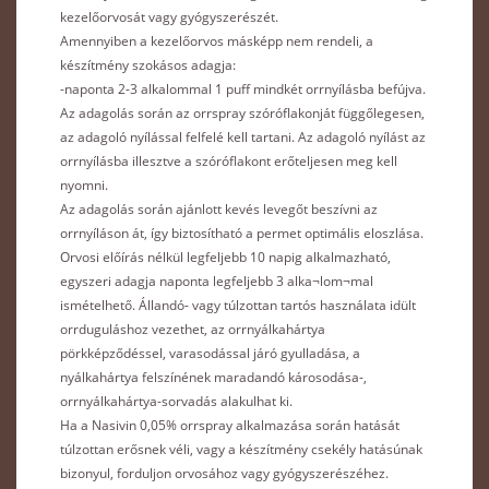
kezelőorvosát vagy gyógyszerészét.
Amennyiben a kezelőorvos másképp nem rendeli, a
készítmény szokásos adagja:
-naponta 2-3 alkalommal 1 puff mindkét orrnyílásba befújva.
Az adagolás során az orrspray szóróflakonját függőlegesen,
az adagoló nyílással felfelé kell tartani. Az adagoló nyílást az
orrnyílásba illesztve a szóróflakont erőteljesen meg kell
nyomni.
Az adagolás során ajánlott kevés levegőt beszívni az
orrnyíláson át, így biztosítható a permet optimális eloszlása.
Orvosi előírás nélkül legfeljebb 10 napig alkalmazható,
egyszeri adagja naponta legfeljebb 3 alka¬lom¬mal
ismételhető. Állandó- vagy túlzottan tartós használata idült
orrduguláshoz vezethet, az orrnyálkahártya
pörkképződéssel, varasodással járó gyulladása, a
nyálkahártya felszínének maradandó károsodása-,
orrnyálkahártya-sorvadás alakulhat ki.
Ha a Nasivin 0,05% orrspray alkalmazása során hatását
túlzottan erősnek véli, vagy a készítmény csekély hatásúnak
bizonyul, forduljon orvosához vagy gyógyszerészéhez.