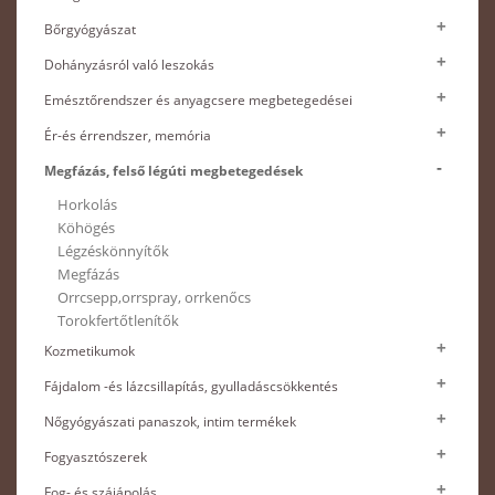
Bőrgyógyászat
Dohányzásról való leszokás
Emésztőrendszer és anyagcsere megbetegedései
Ér-és érrendszer, memória
Megfázás, felső légúti megbetegedések
Horkolás
Köhögés
Légzéskönnyítők
Megfázás
Orrcsepp,orrspray, orrkenőcs
Torokfertőtlenítők
Kozmetikumok
Fájdalom -és lázcsillapítás, gyulladáscsökkentés
Nőgyógyászati panaszok, intim termékek
Fogyasztószerek
Fog- és szájápolás