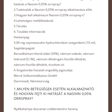
hatását a Nasivin 0,05% orrspray?
2.Tudnivalók a Nasivin 0,05% orrspray alkalmazása előtt
3.Hogyan kell alkalmazni Nasivin 0,05% orrspray-t?
4.Lehetséges mellékhatások
5.Tárolás
6. További információk
Hatóanyag:
5,00 mg oxymetazolini hydrochloridum üvegenként (10 ml).
Segédanyagok:
Benzalkónium-klorid oldat (50%), nátrium-edetát, nátrium-
hidroxid (0,1M), nátrium-dihidrogén-foszfát-dihidrát,
nátrium-foszfát-dihidrát, tisztított víz.
A forgalomba hozatali engedély jogosultja:
Merck Selbstmedikation GmbH
Darmstadt, Németország
1.MILYEN BETEGSÉGEK ESETÉN ALKALMAZHATÓ
ÉS HOGYAN FEJTI KI HATÁSÁT A NASIVIN 0,05%
ORRSPRAY?
Nyálkahártya-duzzanat csökkentésére heveny