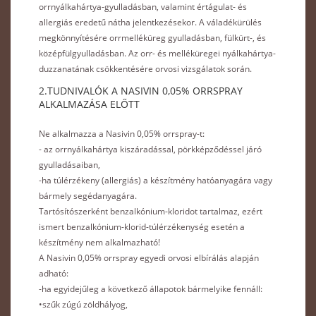
orrnyálkahártya-gyulladásban, valamint értágulat- és
allergiás eredetű nátha jelentkezésekor. A váladékürülés
megkönnyítésére orrmelléküreg gyulladásban, fülkürt-, és
középfülgyulladásban. Az orr- és melléküregei nyálkahártya-
duzzanatának csökkentésére orvosi vizsgálatok során.
2.TUDNIVALÓK A NASIVIN 0,05% ORRSPRAY
ALKALMAZÁSA ELŐTT
Ne alkalmazza a Nasivin 0,05% orrspray-t:
- az orrnyálkahártya kiszáradással, pörkképződéssel járó
gyulladásaiban,
-ha túlérzékeny (allergiás) a készítmény hatóanyagára vagy
bármely segédanyagára.
Tartósítószerként benzalkónium-kloridot tartalmaz, ezért
ismert benzalkónium-klorid-túlérzékenység esetén a
készítmény nem alkalmazható!
A Nasivin 0,05% orrspray egyedi orvosi elbírálás alapján
adható:
-ha egyidejűleg a következő állapotok bármelyike fennáll:
•szűk zúgú zöldhályog,