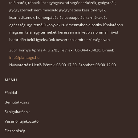
találhatók, többek közt gyógyászati segédeszközök, gyógyteák,
gyógyszernek nem minősülő gyógyhatású készítmények,
kozmetikumok, homeopátiás és babaápolási termékek és
egészségügyi témájú könyvek is. Amennyiben a patika kínálatában
mégsem talál egy terméket, keressen minket bizalommal, rövid
határidőn belül igyekszünk beszerezni amire szüksége van.
2851 Környe Április 4. u. 2/B., Tel/Fax.: 06-34-473-026, E-mail:
info@plantago.hu
Nyitvatartás: Hétfő-Péntek: 08:00-17:30, Szombat: 08:00-12:00
MENÜ
Főoldal
Bemutatkozás
Szolgáltatások
Vásárlói tájékoztató
Elérhetőség