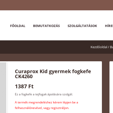
FŐOLDAL
BEMUTATKOZÁS
SZOLGÁLTATÁSOK
HÍRE
Kezdőoldal /
B
Curaprox Kid gyermek fogkefe
CK4260
1387 Ft
Ez a fogkefe a tejfogak ápolására szolgál.
A termék megrendeléshez kérem lépjen be a
felhasználónevével, vagy regisztráljon.