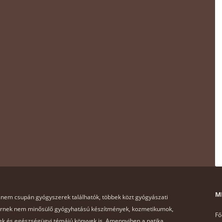
M
 nem csupán gyógyszerek találhatók, többek közt gyógyászati
ernek nem minősülő gyógyhatású készítmények, kozmetikumok,
Fő
k és egészségügyi témájú könyvek is. Amennyiben a patika