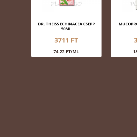
DR. THEISS ECHINACEA CSEPP
MUCOPRO
50ML
3711 FT
74.22 FT/ML
1