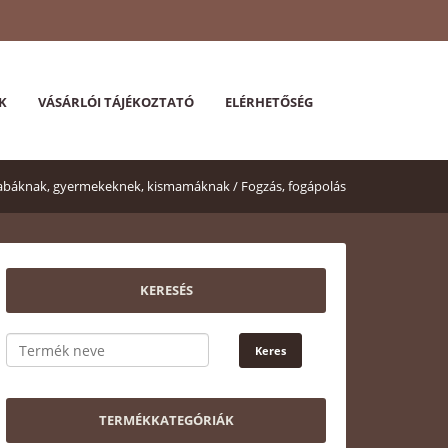
K
VÁSÁRLÓI TÁJÉKOZTATÓ
ELÉRHETŐSÉG
abáknak, gyermekeknek, kismamáknak /
Fogzás, fogápolás
KERESÉS
TERMÉKKATEGÓRIÁK