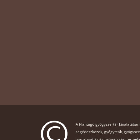
A Plantágó gyógyszertár kínálatában
segédeszközök, gyógyteák, gyógysz
homeopátiás és babaápolási terméke