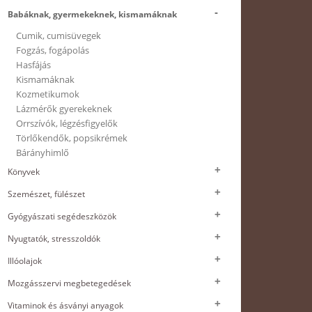
Babáknak, gyermekeknek, kismamáknak
Cumik, cumisüvegek
Fogzás, fogápolás
Hasfájás
Kismamáknak
Kozmetikumok
Lázmérők gyerekeknek
Orrszívók, légzésfigyelők
Törlőkendők, popsikrémek
Bárányhimlő
Könyvek
Szemészet, fülészet
Gyógyászati segédeszközök
Nyugtatók, stresszoldók
Illóolajok
Mozgásszervi megbetegedések
Vitaminok és ásványi anyagok