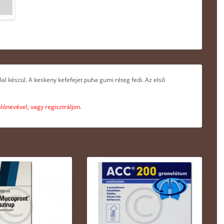
l készül. A keskeny kefefejet puha gumi réteg fedi. Az első
ónevével, vagy regisztráljon.