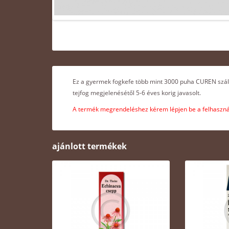
Ez a gyermek fogkefe több mint 3000 puha CUREN szálla
tejfog megjelenésétől 5-6 éves korig javasolt.
A termék megrendeléshez kérem lépjen be a felhasznál
ajánlott termékek