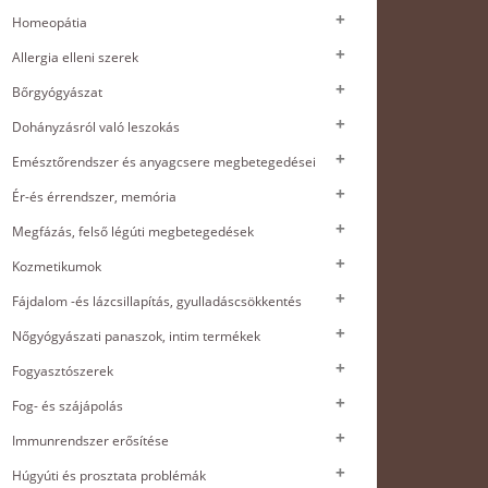
Homeopátia
Allergia elleni szerek
Bőrgyógyászat
Dohányzásról való leszokás
Emésztőrendszer és anyagcsere megbetegedései
Ér-és érrendszer, memória
Megfázás, felső légúti megbetegedések
Kozmetikumok
Fájdalom -és lázcsillapítás, gyulladáscsökkentés
Nőgyógyászati panaszok, intim termékek
Fogyasztószerek
Fog- és szájápolás
Immunrendszer erősítése
Húgyúti és prosztata problémák